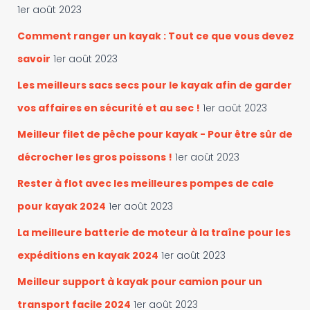
a
e
1er août 2023
t
r
é
Comment ranger un kayak : Tout ce que vous devez
g
:
savoir
1er août 2023
o
r
Les meilleurs sacs secs pour le kayak afin de garder
i
vos affaires en sécurité et au sec !
1er août 2023
e
s
Meilleur filet de pêche pour kayak - Pour être sûr de
décrocher les gros poissons !
1er août 2023
Rester à flot avec les meilleures pompes de cale
pour kayak 2024
1er août 2023
La meilleure batterie de moteur à la traîne pour les
expéditions en kayak 2024
1er août 2023
Meilleur support à kayak pour camion pour un
transport facile 2024
1er août 2023