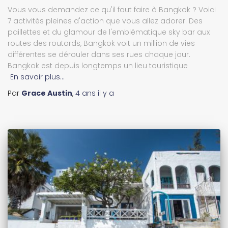
Vous vous demandez ce qu'il faut faire à Bangkok ? Voici
7 activités pleines d'action que vous allez adorer. Des
paillettes et du glamour de l'emblématique sky bar aux
routes des routards, Bangkok voit un million de vies
différentes se dérouler dans ses rues chaque jour.
Bangkok est depuis longtemps un lieu touristique
En savoir plus…
Par
Grace Austin
,
4 ans
il y a