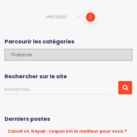
Navigation
PRÉCÉDENT
1
2
des
Parcourir les catégories
articles
P
a
r
c
Rechercher sur le site
o
u
R
Rechercher…
r
e
i
c
r
h
l
e
Derniers postes
e
r
s
c
Canoë vs. Kayak : Lequel est le meilleur pour vous ?
c
h