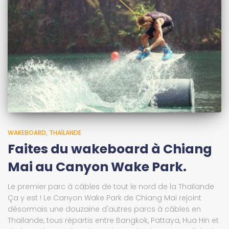
WAKEBOARD
THAÏLANDE
Faites du wakeboard à Chiang
Mai au Canyon Wake Park.
Le premier parc à câbles de tout le nord de la Thaïlande
Ça y est ! Le Canyon Wake Park de Chiang Mai rejoint
désormais une douzaine d'autres parcs à câbles en
Thaïlande, tous répartis entre Bangkok, Pattaya, Hua Hin et