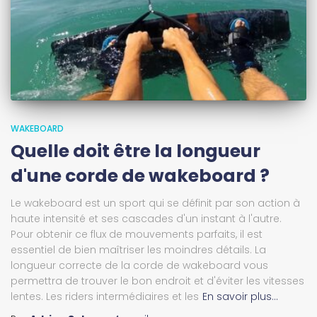
WAKEBOARD
Quelle doit être la longueur
d'une corde de wakeboard ?
Le wakeboard est un sport qui se définit par son action à
haute intensité et ses cascades d'un instant à l'autre.
Pour obtenir ce flux de mouvements parfaits, il est
essentiel de bien maîtriser les moindres détails. La
longueur correcte de la corde de wakeboard vous
permettra de trouver le bon endroit et d'éviter les vitesses
lentes. Les riders intermédiaires et les
En savoir plus…