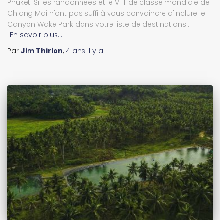
Phuket. Si les randonnées et le VTT de classe mondiale de
Chiang Mai n'ont pas suffi à vous convaincre d'inclure le
Canyon Wake Park dans votre liste de destinations...
En savoir plus…
Par
Jim Thirion
,
4 ans
il y a