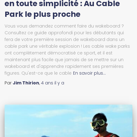
en toute simplicité : Au Cable
Park le plus proche
Vous vous demandez comment faire du wakeboard ?
Consultez ce guide approfondi pour les débutants qui
fera de votre première session de wakeboard dans un
cable park une véritable explosion ! Les cable wake parks
ont complètement démocratisé ce sport, et il est
maintenant plus facile que jamais de se mettre sur un
wakeboard et d'apprendre rapidement ses premières
figures. Qu'est-ce que le cable
En savoir plus…
Par
Jim Thirion
,
4 ans
il y a