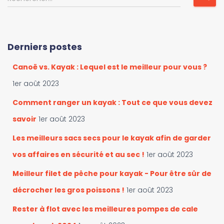
r
e
i
c
r
h
l
e
Derniers postes
e
r
s
c
Canoë vs. Kayak : Lequel est le meilleur pour vous ?
c
h
a
e
1er août 2023
t
r
é
Comment ranger un kayak : Tout ce que vous devez
g
:
savoir
1er août 2023
o
r
Les meilleurs sacs secs pour le kayak afin de garder
i
vos affaires en sécurité et au sec !
1er août 2023
e
s
Meilleur filet de pêche pour kayak - Pour être sûr de
décrocher les gros poissons !
1er août 2023
Rester à flot avec les meilleures pompes de cale