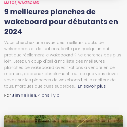
MATOS
WAKEBOARD
9 meilleures planches de
wakeboard pour débutants en
2024
Vous cherchez une revue des meilleurs packs de
wakeboards et de fixations, écrite par quelqu'un qui
pratique réellement le wakeboard ? Ne cherchez pas plus
loin. Jetez un coup d'œil à ma liste des meilleures
planches de wakeboard avec fixations à vendre en ce
moment, apprenez absolument tout ce que vous devez
savoir sur les planches de wakeboard, et le meilleur de
tous, marquez quelques superbes...
En savoir plus…
Par
Jim Thirion
,
4 ans
il y a