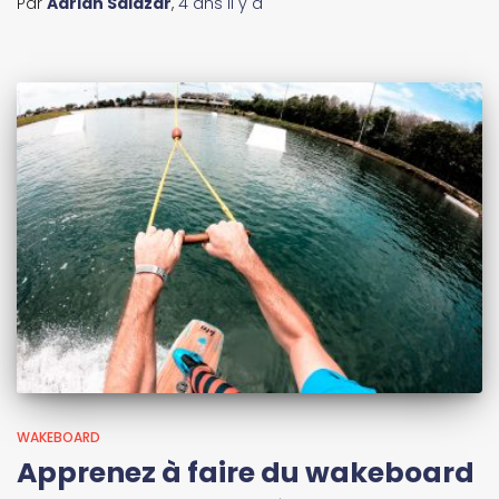
Par
Adrian Salazar
,
4 ans
il y a
WAKEBOARD
Apprenez à faire du wakeboard