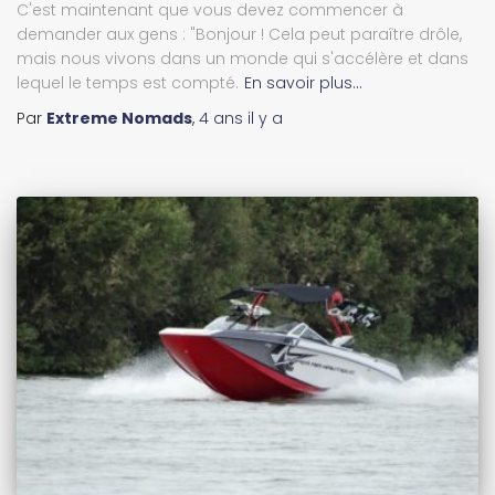
C'est maintenant que vous devez commencer à
demander aux gens : "Bonjour ! Cela peut paraître drôle,
mais nous vivons dans un monde qui s'accélère et dans
lequel le temps est compté.
En savoir plus…
Par
Extreme Nomads
,
4 ans
il y a