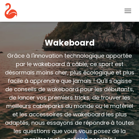
BASC
LA
NAVIG
Wakeboard
Grâce à l'innovation technologique apportée
par le wakeboard à câble, ce sport est
désormais moins cher, plus écologique et plus
facile à apprendre que jamais ! Qu'il s'agisse
de conseils de wakeboard pour les débutants,
de lancer vos premiers tricks, de trouver les
meilleurs cableparks du monde ou le matériel
et les accessoires de wakeboard les plus
adaptés, nous essayons de répondre à toutes
les questions que vous vous posez de la