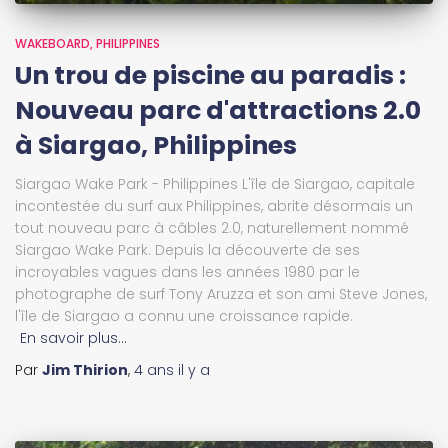
WAKEBOARD
PHILIPPINES
Un trou de piscine au paradis :
Nouveau parc d'attractions 2.0
à Siargao, Philippines
Siargao Wake Park - Philippines L'île de Siargao, capitale
incontestée du surf aux Philippines, abrite désormais un
tout nouveau parc à câbles 2.0, naturellement nommé
Siargao Wake Park. Depuis la découverte de ses
incroyables vagues dans les années 1980 par le
photographe de surf Tony Aruzza et son ami Steve Jones,
l'île de Siargao a connu une croissance rapide.
En savoir plus…
Par
Jim Thirion
,
4 ans
il y a