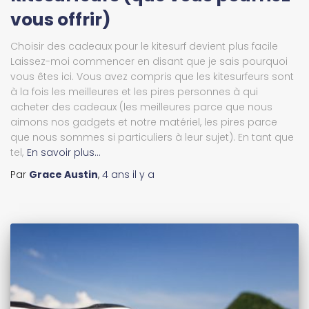
vous offrir)
Choisir des cadeaux pour le kitesurf devient plus facile
Laissez-moi commencer en disant que je sais pourquoi
vous êtes ici. Vous avez compris que les kitesurfeurs sont
à la fois les meilleures et les pires personnes à qui
acheter des cadeaux (les meilleures parce que nous
aimons nos gadgets et notre matériel, les pires parce
que nous sommes si particuliers à leur sujet). En tant que
tel,
En savoir plus…
Par
Grace Austin
,
4 ans
il y a