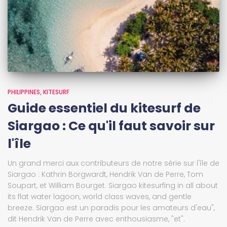
PHILIPPINES
KITESURF
Guide essentiel du kitesurf de
Siargao : Ce qu'il faut savoir sur
l'île
Un grand merci aux contributeurs de notre série sur l'île de
Siargao : Kathrin Borgwardt, Hendrik Van de Perre, Tom
Soupart, et William Bourget. Siargao kitesurfing in all about
its flat water lagoon, world class waves, and gentle
breeze. Siargao est un paradis pour les amateurs d'eau",
dit Hendrik Van de Perre avec enthousiasme, "et".