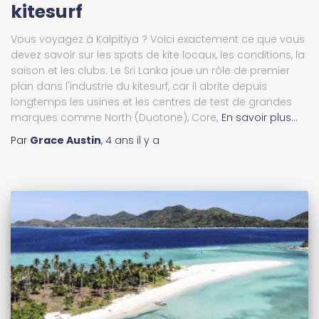
kitesurf
Vous voyagez à Kalpitiya ? Voici exactement ce que vous
devez savoir sur les spots de kite locaux, les conditions, la
saison et les clubs. Le Sri Lanka joue un rôle de premier
plan dans l'industrie du kitesurf, car il abrite depuis
longtemps les usines et les centres de test de grandes
marques comme North (Duotone), Core,
En savoir plus…
Par
Grace Austin
,
4 ans
il y a