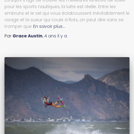
Lorsqu'il s'agit de trouver les meilleures lunettes de soleil
pour les sports nautiques, la lutte est réelle. Entre les
embruns et le sel qui vous éclaboussent inévitablement le
visage et la sueur qui coule à flots, on peut dire sans se
tromper que
En savoir plus…
Par
Grace Austin
,
4 ans
il y a