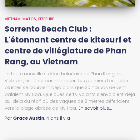
VIETNAM
MATOS
KITESURF
Sorrento Beach Club :
L'étonnant centre de kitesurf et
centre de villégiature de Phan
Rang, au Vietnam
La toute nouvelle station balnéaire de Phan Rang, au
Vietnam, est à ne pas manquer. Les palmiers tout juste
plantés se courbent déjà alors que 30 nœuds de vent
balaient My Hoa. Quelques cerfs-volants s'envolaient déjà
au-delà du récif, où des vagues de 2 mètres déferlaient
vers la plage abritée de My Hoa.
En savoir plus…
Par
Grace Austin
,
4 ans
il y a