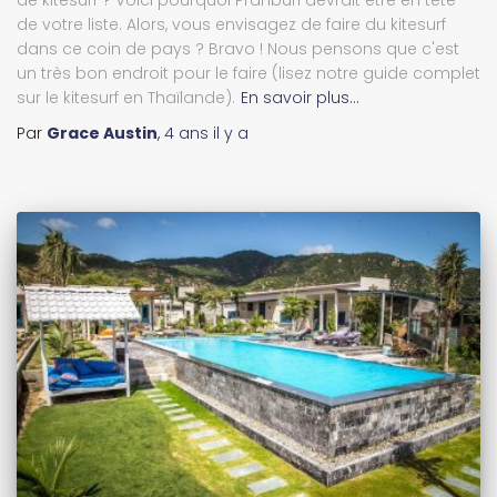
de votre liste. Alors, vous envisagez de faire du kitesurf
dans ce coin de pays ? Bravo ! Nous pensons que c'est
un très bon endroit pour le faire (lisez notre guide complet
sur le kitesurf en Thaïlande).
En savoir plus…
Par
Grace Austin
,
4 ans
il y a