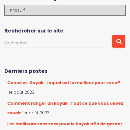
articles
P
a
r
c
Rechercher sur le site
o
u
R
Rechercher…
r
e
i
c
r
h
l
e
Derniers postes
e
r
s
c
Canoë vs. Kayak : Lequel est le meilleur pour vous ?
c
h
a
e
1er août 2023
t
r
é
Comment ranger un kayak : Tout ce que vous devez
g
:
savoir
1er août 2023
o
r
Les meilleurs sacs secs pour le kayak afin de garder
i