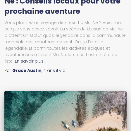
Ne : Conseils locaux pour votre
prochaine aventure
Vous planifiez un voyage de kitesurf à Mui Ne ? Voici tout
ce que vous devez savoir. La scène de kitesurf de Mui Ne
a atteint un statut quasi légendaire dans la communauté
mondiale des amateurs de vent. Oui, je l'ai dit -
légendaire. Et parmi toutes les activités épiques et
aventureuses à faire à Mui Ne, le kitesurf est en tête de
liste.
En savoir plus…
Par
Grace Austin
,
4 ans
il y a