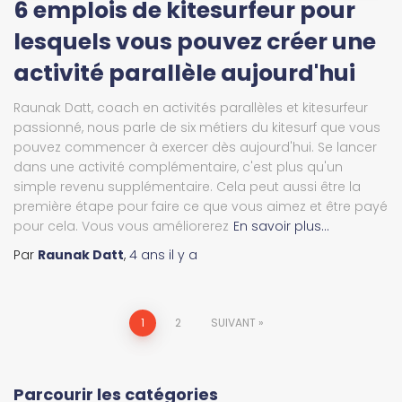
6 emplois de kitesurfeur pour
lesquels vous pouvez créer une
activité parallèle aujourd'hui
Raunak Datt, coach en activités parallèles et kitesurfeur
passionné, nous parle de six métiers du kitesurf que vous
pouvez commencer à exercer dès aujourd'hui. Se lancer
dans une activité complémentaire, c'est plus qu'un
simple revenu supplémentaire. Cela peut aussi être la
première étape pour faire ce que vous aimez et être payé
pour cela. Vous vous améliorerez
En savoir plus…
Par
Raunak Datt
,
4 ans
il y a
Navigation
1
2
SUIVANT
des
Parcourir les catégories