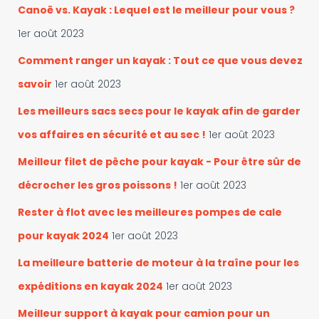
c
Canoë vs. Kayak : Lequel est le meilleur pour vous ?
c
h
a
e
1er août 2023
t
r
é
Comment ranger un kayak : Tout ce que vous devez
g
:
savoir
1er août 2023
o
r
Les meilleurs sacs secs pour le kayak afin de garder
i
vos affaires en sécurité et au sec !
1er août 2023
e
s
Meilleur filet de pêche pour kayak - Pour être sûr de
décrocher les gros poissons !
1er août 2023
Rester à flot avec les meilleures pompes de cale
pour kayak 2024
1er août 2023
La meilleure batterie de moteur à la traîne pour les
expéditions en kayak 2024
1er août 2023
Meilleur support à kayak pour camion pour un