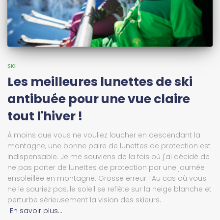
SKI
Les meilleures lunettes de ski
antibuée pour une vue claire
tout l'hiver !
À moins que vous ne vouliez loucher en descendant la
montagne, une bonne paire de lunettes de protection est
indispensable. Je me souviens de la fois où j'ai décidé de
ne pas porter de lunettes de protection par une journée
ensoleillée en montagne. Grosse erreur ! Au cas où vous
ne le sauriez pas, le soleil se reflète sur la neige blanche et
perturbe sérieusement la vision des skieurs.
En savoir plus…