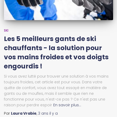
SKI
Les 5 meilleurs gants de ski
chauffants - la solution pour
vos mains froides et vos doigts
engourdis !
Si vous avez lutté pour trouver une solution à vos mains
toujours froides, cet article est pour vous. Dans votre
quête de confort, vous avez tout essayé en matière de
gants ou de moufles, mais il semble que rien ne
fonctionne pour vous, n'est-ce pas ? Ce n'est pas une
raison pour perdre espoir
En savoir plus…
Par
Laura Vrabie
,
3 ans
il y a