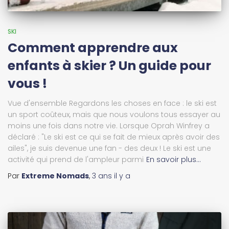
SKI
Comment apprendre aux
enfants à skier ? Un guide pour
vous !
Vue d'ensemble Regardons les choses en face : le ski est
un sport coûteux, mais que nous voulons tous essayer au
moins une fois dans notre vie. Lorsque Oprah Winfrey a
déclaré : "Le ski est ce qui se fait de mieux après avoir des
ailes", je suis devenue une fan - des deux ! Le ski est une
activité qui prend de l'ampleur parmi
En savoir plus…
Par
Extreme Nomads
,
3 ans
il y a