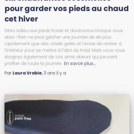
pour garder vos pieds au chaud
cet hiver
Dites adieu aux pieds froids et douloureux lorsque vous
skiez ! Rien ne peut gâcher une journée de ski plus
rapidement que des orteils gelés et l'envie de rentrer à
l'intérieur pour se mettre à l'abri du froid. Mais vous vous
éloignez également de vos amis skieurs qui peuvent
profiter de toute la journée.
En savoir plus…
Par
Laura Vrabie
,
3 ans
il y a