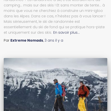
camping... mais sur des skis ! Et sans monter de tente... à
moins que vous ne cherchiez à construire un mini-igloo
dans les Alpes. Dans ce cas, n'hésitez pas à vous lancer !
Mais sérieusement, le ski de randonnée est
essentiellement du ski de fond qui se pratique hors-piste
et uniquement sur des skis.
En savoir plus…
Par
Extreme Nomads
,
3 ans
il y a