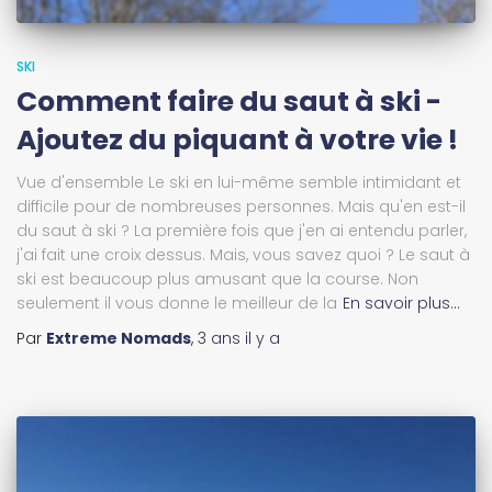
SKI
Comment faire du saut à ski -
Ajoutez du piquant à votre vie !
Vue d'ensemble Le ski en lui-même semble intimidant et
difficile pour de nombreuses personnes. Mais qu'en est-il
du saut à ski ? La première fois que j'en ai entendu parler,
j'ai fait une croix dessus. Mais, vous savez quoi ? Le saut à
ski est beaucoup plus amusant que la course. Non
seulement il vous donne le meilleur de la
En savoir plus…
Par
Extreme Nomads
,
3 ans
il y a