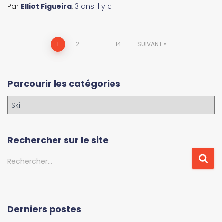
Par
Elliot Figueira
,
3 ans
il y a
Navigation
1
2
…
14
SUIVANT
des
Parcourir les catégories
articles
P
a
r
c
Rechercher sur le site
o
u
R
Rechercher…
r
e
i
c
r
h
l
e
Derniers postes
e
r
s