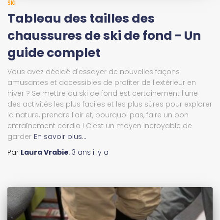
SKI
Tableau des tailles des
chaussures de ski de fond - Un
guide complet
Vous avez décidé d'essayer de nouvelles façons
amusantes et accessibles de profiter de l'extérieur en
hiver ? Se mettre au ski de fond est certainement l'une
des activités les plus faciles et les plus sûres pour explorer
la nature, prendre l'air et, pourquoi pas, faire un bon
entraînement cardio ! C'est un moyen incroyable de
garder
En savoir plus…
Par
Laura Vrabie
,
3 ans
il y a