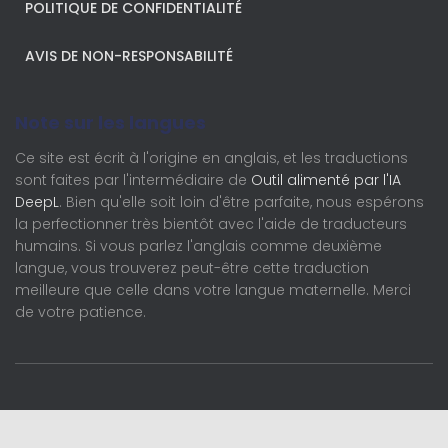
POLITIQUE DE CONFIDENTIALITÉ
AVIS DE NON-RESPONSABILITÉ
Note sur les langues
Ce site est écrit à l'origine en anglais, et les traductions
sont faites par l'intermédiaire de
Outil alimenté par l'IA
DeepL
. Bien qu'elle soit loin d'être parfaite, nous espérons
la perfectionner très bientôt avec l'aide de traducteurs
humains. Si vous parlez l'anglais comme deuxième
langue, vous trouverez peut-être cette traduction
meilleure que celle dans votre langue maternelle. Merci
de votre patience.
Français
English (UK)
Deutsch
Nederlands