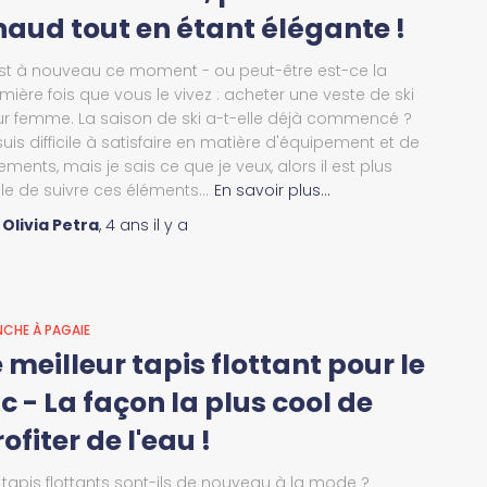
haud tout en étant élégante !
st à nouveau ce moment - ou peut-être est-ce la
mière fois que vous le vivez : acheter une veste de ski
r femme. La saison de ski a-t-elle déjà commencé ?
suis difficile à satisfaire en matière d'équipement et de
ements, mais je sais ce que je veux, alors il est plus
ile de suivre ces éléments...
En savoir plus…
r
Olivia Petra
,
4 ans
il y a
NCHE À PAGAIE
 meilleur tapis flottant pour le
c - La façon la plus cool de
ofiter de l'eau !
 tapis flottants sont-ils de nouveau à la mode ?