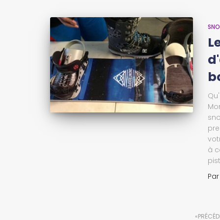
SN
L
d
b
Qu'
Mon
sno
pre
vot
à c
pis
Pa
PRÉCÉD