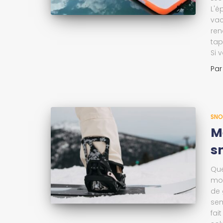
L'é
vac
ren
tap
Si 
Pa
SN
M
s
Que
mon
de 
sem
fai