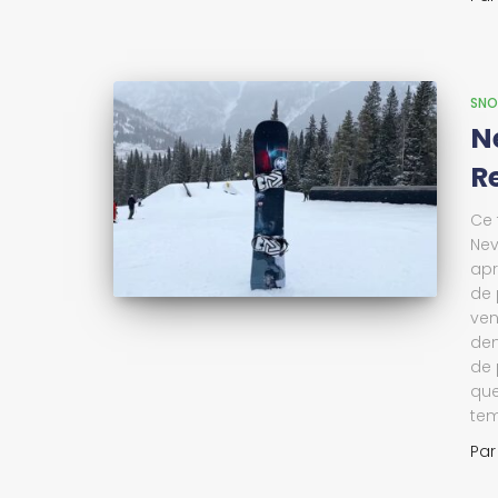
SN
N
R
Ce 
Nev
apr
de 
ven
dem
de 
que
tem
Pa