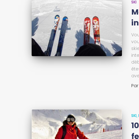
SKI
Me
i
Vou
vou
ski
int
déb
ête
ave
Pa
SKI
1
f