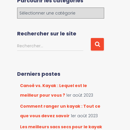
Parcourir les catégories
P
a
r
c
Rechercher sur le site
o
u
R
Rechercher…
r
e
i
c
r
h
l
e
Derniers postes
e
r
s
c
Canoë vs. Kayak : Lequel est le
c
h
a
e
meilleur pour vous ?
1er août 2023
t
r
é
Comment ranger un kayak : Tout ce
g
:
que vous devez savoir
1er août 2023
o
r
Les meilleurs sacs secs pour le kayak