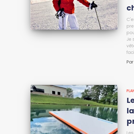
c
C'e
pre
pou
Je 
vêt
fac
Pa
PLA
Le
la
pr
Les