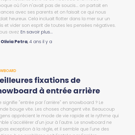
poque où l'on n'avait pas de soucis... on partait en
ances avec ses parents et on faisait ce qui nous
dait heureux. Cela incluait flotter dans la mer sur un
is et vider son esprit de toutes les pensées négatives.
vous avez
En savoir plus…
r
Olivia Petra
,
4 ans
il y a
OWBOARD
eilleures fixations de
nowboard à entrée arrière
 signifie "entrée par l'arrière" en snowboard ? Le
de bouge vite. Les choses changent vite. Beaucoup
gens apprécient le mode de vie rapide et le rythme qui
ble s'accélérer d'un jour à l'autre. Le snowboard ne
t pas exception à la règle, et il semble que l'une des