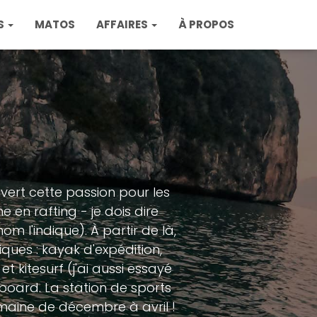
S
MATOS
AFFAIRES
À PROPOS
ouvert cette passion pour les
en rafting - je dois dire
om l'indique). À partir de là,
iques : kayak d'expédition,
 kitesurf (j'ai aussi essayé
board. La station de sports
emaine de décembre à avril !