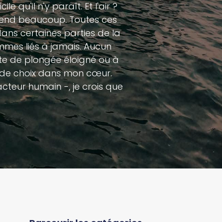
 qu'il n'y paraît. Et l'air ?
détend beaucoup. Toutes ces
dans certaines parties de la
mmes liés à jamais. Aucun
ite de plongée éloigné ou à
ce de choix dans mon cœur.
teur humain -, je crois que