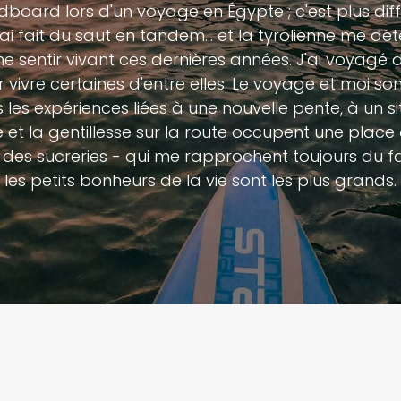
oard lors d'un voyage en Égypte ; c'est plus difficile
j'ai fait du saut en tandem... et la tyrolienne me 
e sentir vivant ces dernières années. J'ai voyagé 
vivre certaines d'entre elles. Le voyage et moi so
les expériences liées à une nouvelle pente, à un s
tié et la gentillesse sur la route occupent une pla
es sucreries - qui me rapprochent toujours du fac
les petits bonheurs de la vie sont les plus grands.