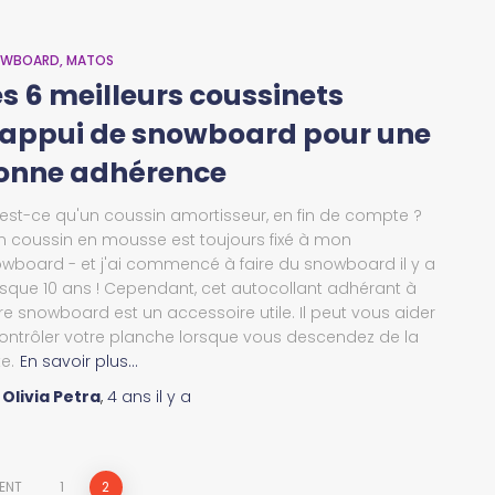
OWBOARD
MATOS
es 6 meilleurs coussinets
'appui de snowboard pour une
onne adhérence
est-ce qu'un coussin amortisseur, en fin de compte ?
 coussin en mousse est toujours fixé à mon
wboard - et j'ai commencé à faire du snowboard il y a
sque 10 ans ! Cependant, cet autocollant adhérant à
re snowboard est un accessoire utile. Il peut vous aider
ontrôler votre planche lorsque vous descendez de la
te.
En savoir plus…
r
Olivia Petra
,
4 ans
il y a
ENT
1
2