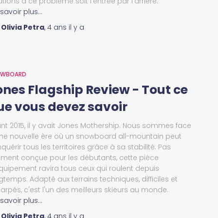
utions à ce problème soit l'entrée par l'arrière.
 savoir plus…
r
Olivia Petra
,
4 ans
il y a
OWBOARD
ones Flagship Review - Tout ce
ue vous devez savoir
nt 2015, il y avait Jones Mothership. Nous sommes face
ne nouvelle ère où un snowboard all-mountain peut
quérir tous les territoires grâce à sa stabilité. Pas
iment conçue pour les débutants, cette pièce
quipement ravira tous ceux qui roulent depuis
gtemps. Adapté aux terrains techniques, difficiles et
arpés, c'est l'un des meilleurs skieurs au monde.
 savoir plus…
r
Olivia Petra
,
4 ans
il y a