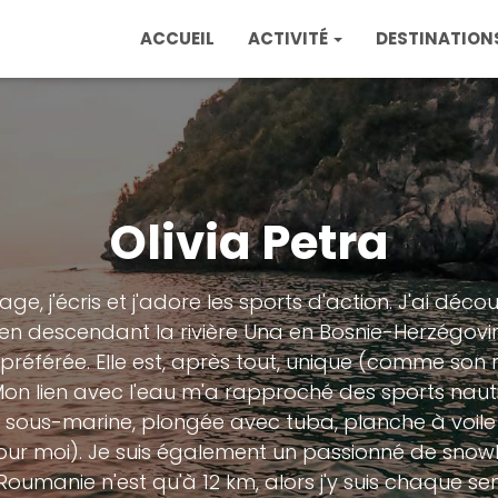
ACCUEIL
ACTIVITÉ
DESTINATION
Olivia Petra
age, j'écris et j'adore les sports d'action. J'ai déc
n descendant la rivière Una en Bosnie-Herzégovine 
 préférée. Elle est, après tout, unique (comme son n
 Mon lien avec l'eau m'a rapproché des sports naut
sous-marine, plongée avec tuba, planche à voile et
 pour moi). Je suis également un passionné de snow
Roumanie n'est qu'à 12 km, alors j'y suis chaque s