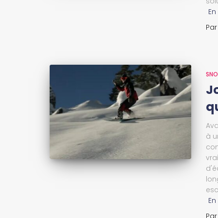
sol
En
Pa
SN
J
q
Ava
à u
con
vra
d'é
lon
esc
En
Pa