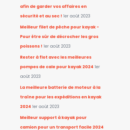
i
afin de garder vos affaires en
e
s
sécurité et au sec !
1er août 2023
Meilleur filet de pêche pour kayak -
Pour être sûr de décrocher les gros
poissons !
1er août 2023
Rester à flot avec les meilleures
pompes de cale pour kayak 2024
1er
août 2023
La meilleure batterie de moteur à la
traîne pour les expéditions en kayak
2024
1er août 2023
Meilleur support à kayak pour
camion pour un transport facile 2024