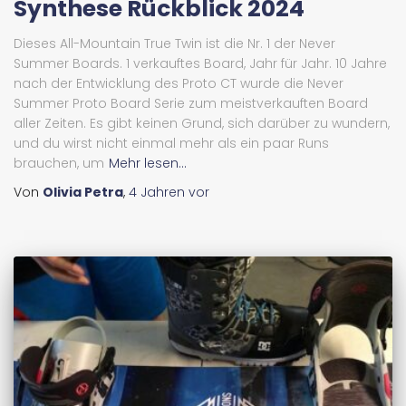
Synthese Rückblick 2024
Dieses All-Mountain True Twin ist die Nr. 1 der Never
Summer Boards. 1 verkauftes Board, Jahr für Jahr. 10 Jahre
nach der Entwicklung des Proto CT wurde die Never
Summer Proto Board Serie zum meistverkauften Board
aller Zeiten. Es gibt keinen Grund, sich darüber zu wundern,
und du wirst nicht einmal mehr als ein paar Runs
brauchen, um
Mehr lesen...
Von
Olivia Petra
,
4 Jahren
vor