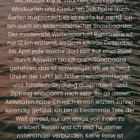
Wildwasserkajak, Tauchen, Schnorcheln,
Windsurfen und Kitesurfen (ich habe auch
Surfen ausprobiert; es ist nichts für mich). Ich
bin auch ein leidenschaftlicher Snowboarder.
Der modernste Wintersportort Rumäniens ist
nur 12 km entfernt, so dass ich von Dezember
bis April jede Woche dort bin! Auf einer Reise
durch Ägypten bin ich auch Sandboard
gefahren; das ist schwieriger, als es scheint.
Und in der Luft? Ich habe Gleitschirmfliegen
und Tandem-Skydiving ausprobiert... und
Ziplining entspannt mich sehr. Bei all diesen
Aktivitäten habe ich mich in den letzten Jahren
lebendig gefühlt. Ich bin in bestimmte Teile der
Welt gereist, nur um einige von ihnen zu
erleben. Reisen und ich sind für immer
miteinander verbunden. Keine Reise ist