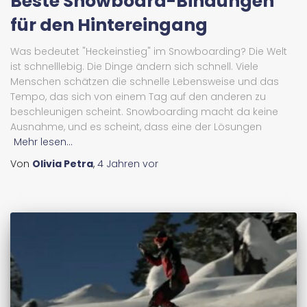
Beste Snowboard-Bindungen
für den Hintereingang
Was bedeutet "Heckeinstieg" im Snowboarding? Die Welt
ist schnelllebig. Die Dinge ändern sich schnell. Viele
Menschen schätzen die schnelle Lebensweise und das
Tempo, das sich von einem Tag auf den anderen zu
beschleunigen scheint. Snowboarding macht da keine
Ausnahme, und es scheint, dass eine der Lösungen
Mehr lesen...
Von
Olivia Petra
,
4 Jahren
vor