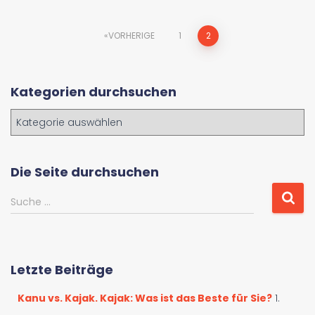
Beitrags-
VORHERIGE
1
2
Navigation
Kategorien durchsuchen
K
a
t
e
Die Seite durchsuchen
g
o
S
Suche …
r
u
i
c
e
h
n
e
Letzte Beiträge
d
n
u
a
Kanu vs. Kajak. Kajak: Was ist das Beste für Sie?
1.
r
c