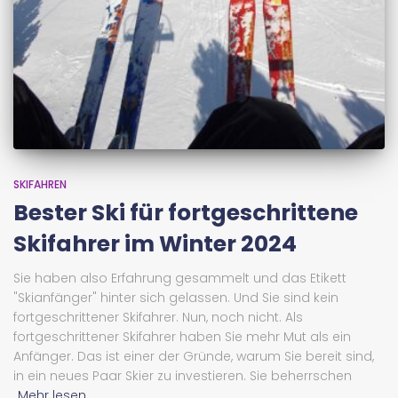
SKIFAHREN
Bester Ski für fortgeschrittene
Skifahrer im Winter 2024
Sie haben also Erfahrung gesammelt und das Etikett
"Skianfänger" hinter sich gelassen. Und Sie sind kein
fortgeschrittener Skifahrer. Nun, noch nicht. Als
fortgeschrittener Skifahrer haben Sie mehr Mut als ein
Anfänger. Das ist einer der Gründe, warum Sie bereit sind,
in ein neues Paar Skier zu investieren. Sie beherrschen
Mehr lesen...