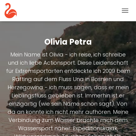
NAVIG
UMSC
Olivia Petra
Mein Name ist Olivia - ich reise, ich schreibe
und ich liebe Actionsport. Diese Leidenschaft
für Extremsportarten entdeckte ich 2009 beim
Rafting auf dem Fluss Una in Bosnien und
Herzegowina - ich muss sagen, dass er mein
Lieblingsfluss geblieben ist. Immerhin ist er
einzigartig (wie sein Name schon sagt). Von
da an konnte ich nicht mehr aufhören. Meine
Verbindung zum Wasser brachte mich dem
Wassersport näher: Expeditionskajak,