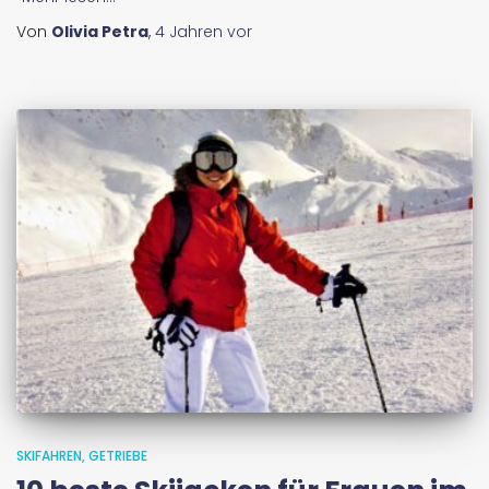
Von
Olivia Petra
,
4 Jahren
vor
SKIFAHREN
GETRIEBE