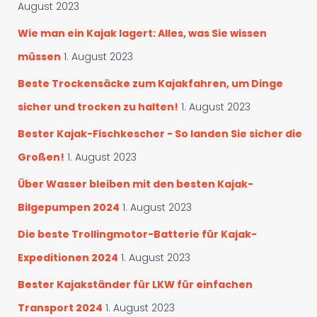
c
h
August 2023
h
:
s
Wie man ein Kajak lagert: Alles, was Sie wissen
u
müssen
1. August 2023
c
h
Beste Trockensäcke zum Kajakfahren, um Dinge
e
sicher und trocken zu halten!
1. August 2023
n
Bester Kajak-Fischkescher - So landen Sie sicher die
Großen!
1. August 2023
Über Wasser bleiben mit den besten Kajak-
Bilgepumpen 2024
1. August 2023
Die beste Trollingmotor-Batterie für Kajak-
Expeditionen 2024
1. August 2023
Bester Kajakständer für LKW für einfachen
Transport 2024
1. August 2023