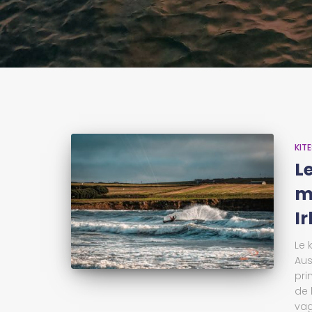
KIT
Le
m
I
Le 
Aus
pri
de 
vag