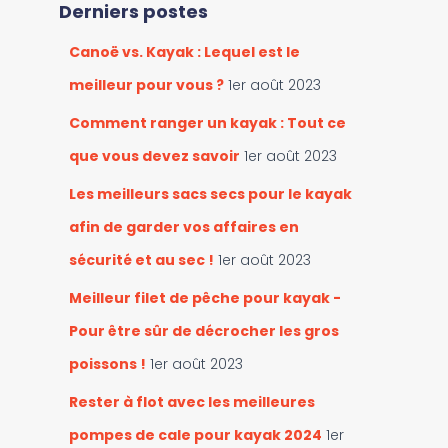
Derniers postes
e
r
s
c
Canoë vs. Kayak : Lequel est le
c
h
a
e
meilleur pour vous ?
1er août 2023
t
r
é
Comment ranger un kayak : Tout ce
g
:
que vous devez savoir
1er août 2023
o
r
Les meilleurs sacs secs pour le kayak
i
afin de garder vos affaires en
e
s
sécurité et au sec !
1er août 2023
Meilleur filet de pêche pour kayak -
Pour être sûr de décrocher les gros
poissons !
1er août 2023
Rester à flot avec les meilleures
pompes de cale pour kayak 2024
1er