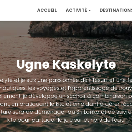
ACCUEIL
ACTIVITÉ
DESTINATION
Ugne Kaskelyte
lyte et je suis une passionnée de kitesurf et une
 nautiques, les voyages et l'apprentissage de no
llement, je développe un séchoir à combinaison po
nt, en pratiquant le kite et en aidant à gérer l'éc
ture sera de déménager au Sri Lanka et de suivre
kite pour partager la joie sur et hors de l'eau.