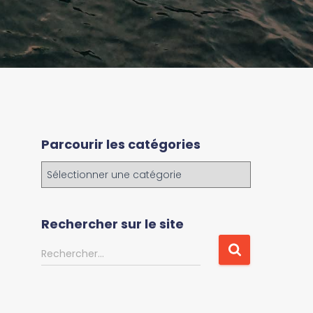
Parcourir les catégories
P
a
r
c
Rechercher sur le site
o
u
R
Rechercher…
r
e
i
c
r
h
l
e