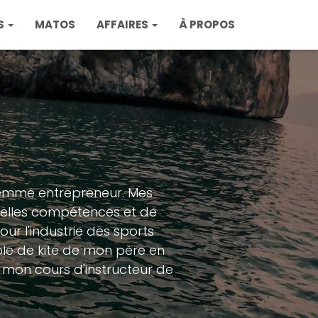
S
MATOS
AFFAIRES
À PROPOS
 femme entrepreneur. Mes
uvelles compétences et de
ur l'industrie des sports
ole de kite de mon père en
 mon cours d'instructeur de