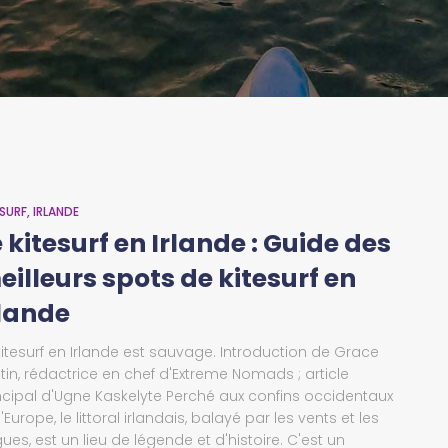
ESURF
IRLANDE
 kitesurf en Irlande : Guide des
eilleurs spots de kitesurf en
rlande
kitesurf en Irlande est sauvage. Introduction de Grace
tin, rédactrice en chef d'Extreme Nomads ; article
ncipal d'Ugne Kaskelyte Perché aux confins occidentaux
l'Europe, le littoral irlandais, balayé par les vents et les
ues, est un lieu de légende et d'histoire. C'est un