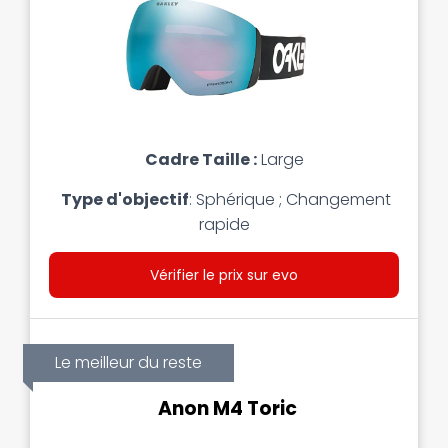
Cadre
Taille :
Large
Type d'objectif
:
Sphérique ; Changement
rapide
Vérifier le prix sur evo
Le meilleur du reste
Anon M4 Toric