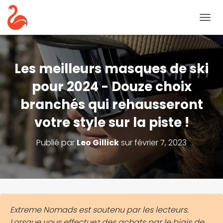
B
A
S
C
U
Les meilleurs masques de ski
L
E
pour 2024 - Douze choix
R
branchés qui rehausseront
L
A
votre style sur la piste !
N
A
V
Publié par
Leo Gillick
sur
février 7, 2023
I
G
A
T
I
O
N
Extreme Nomads est soutenu par les lecteurs.
Lorsque vous effectuez des achats par le biais de