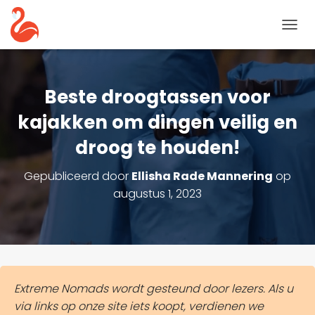
N
A
V
I
G
Beste droogtassen voor
A
T
kajakken om dingen veilig en
I
droog te houden!
E
T
O
Gepubliceerd door
Ellisha Rade Mannering
op
G
augustus 1, 2023
G
L
E
Extreme Nomads wordt gesteund door lezers. Als u
via links op onze site iets koopt, verdienen we