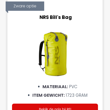
Zware optie
NRS Bill's Bag
MATERIAAL:
PVC
ITEM GEWICHT:
1723 GRAM
Bekijk de prijs bij REI