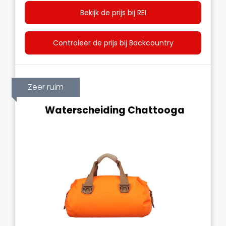
Bekijk de prijs bij REI
Controleer de prijs bij Backcountry
Zeer ruim
Waterscheiding Chattooga