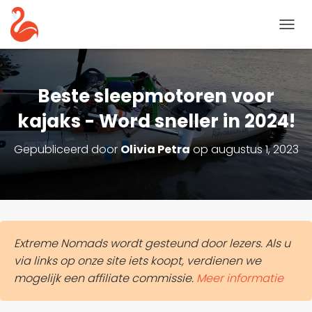
N
A
V
I
G
Beste sleepmotoren voor
A
T
kajaks - Word sneller in 2024!
I
E
Gepubliceerd door
Olivia Petra
op
augustus 1, 2023
T
O
G
G
L
E
Extreme Nomads wordt gesteund door lezers. Als u
via links op onze site iets koopt, verdienen we
mogelijk een affiliate commissie.
Meer informatie