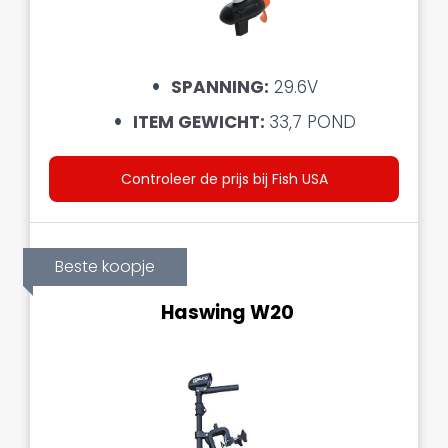
SPANNING:
29.6
V
ITEM GEWICHT:
33,7 POND
Controleer de prijs bij Fish USA
Beste koopje
Haswing W20