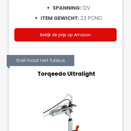
SPANNING:
12V
ITEM GEWICHT:
23 POND
Bekijk de prijs op Amazon
Snel maar niet furieus
Torqeedo Ultralight