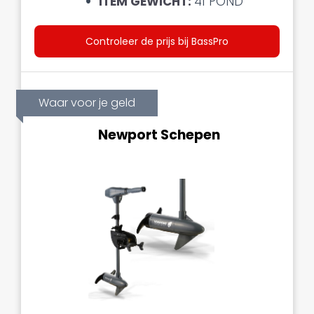
ITEM GEWICHT:
41 POND
Controleer de prijs bij BassPro
Waar voor je geld
Newport Schepen