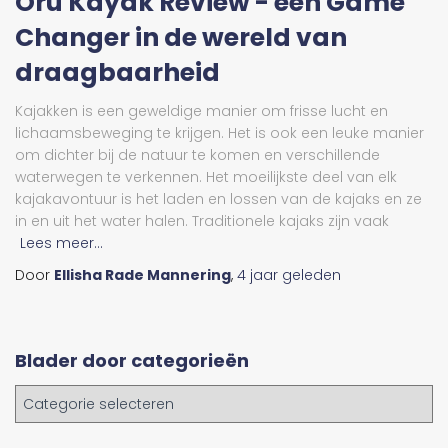
Oru Kayak Review - een Game
Changer in de wereld van
draagbaarheid
Kajakken is een geweldige manier om frisse lucht en
lichaamsbeweging te krijgen. Het is ook een leuke manier
om dichter bij de natuur te komen en verschillende
waterwegen te verkennen. Het moeilijkste deel van elk
kajakavontuur is het laden en lossen van de kajaks en ze
in en uit het water halen. Traditionele kajaks zijn vaak
Lees meer...
Door
Ellisha Rade Mannering
,
4 jaar
geleden
Blader door categorieën
B
l
a