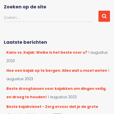
d
Zoeken op de site
e
r
Z
Zoeken …
d
o
o
e
o
k
r
e
Laatste berichten
c
n
a
n
Kano vs. Kajak: Welke is het beste voor u?
1 augustus
t
a
e
a
2023
g
r
o
Hoe een kajak op te bergen: Alles wat u moet weten
1
:
r
augustus 2023
i
e
Beste droogtassen voor kajakken om dingen veilig
ë
en droog te houden!
1 augustus 2023
n
Beste kajakvisnet - Zorg ervoor dat je de grote