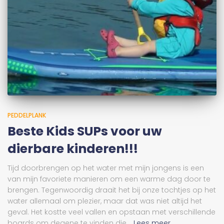
PEDDELPLANK
Beste Kids SUPs voor uw
dierbare kinderen!!!
Tijd doorbrengen op het water met mijn jongens is een
van mijn favoriete manieren om een warme dag door te
brengen. Tegenwoordig draait het bij onze tochtjes op het
water allemaal om plezier, maar dat was niet altijd het
geval. Het kostte veel vallen en opstaan met verschillende
boards om degene te vinden die...
Lees meer...