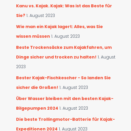
a
r
Kanu vs. Kajak. Kajak: Was ist das Beste für
c
c
h
Sie?
1. August 2023
h
:
s
Wie man ein Kajak lagert: Alles, was Sie
u
wissen müssen
1. August 2023
c
h
Beste Trockensäcke zum Kajakfahren, um
e
n
Dinge sicher und trocken zu halten!
1. August
2023
Bester Kajak-Fischkescher - So landen Sie
sicher die Großen!
1. August 2023
Über Wasser bleiben mit den besten Kajak-
Bilgepumpen 2024
1. August 2023
Die beste Trollingmotor-Batterie für Kajak-
Expeditionen 2024
1. August 2023