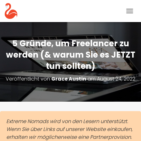
N
A
V
I
G
5 Gründe, um Freelancer zu
A
T
werden (& warum Sie es JETZT
I
tun sollten)
O
N
U
Veröffentlicht von
Grace Austin
am
August 24, 2022
M
S
C
H
A
L
T
Extreme Nomads wird von den Lesern unterstützt.
E
Wenn Sie über Links auf unserer Website einkaufen,
N
erhalten wir möglicherweise eine Partnerprovision.