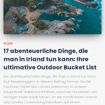
IRLAND
17 abenteuerliche Dinge, die
man in Irland tun kann: Ihre
ultimative Outdoor Bucket List
Die abenteuerlichsten Dinge, die man in Irland tun kann,
laut Reisebloggern. In diesem Beitrag können Sie die
höchsten Gipfel des Landes erklimmen, in unserer
Hauptstadt Wakeboard fahren, zwischen Hunderten von
winzigen Inseln Kajak fahren, an der nördlichsten Grenze
des Landes Coasteering betreiben, auf einem