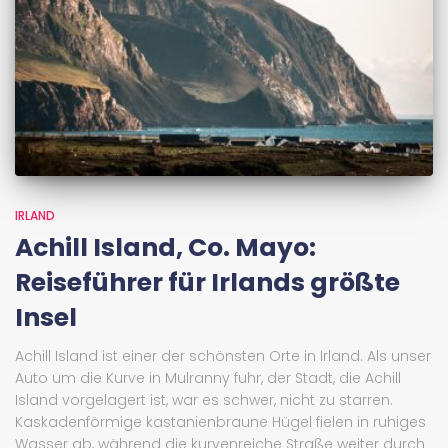
IRLAND
Achill Island, Co. Mayo:
Reiseführer für Irlands größte
Insel
Achill Island ist einer der schönsten Orte in Irland. Als unser
Auto um die Kurve in Mulranny fuhr, der Stadt, die Achill
Island vorgelagert ist, war es schwer, nicht zu starren.
Kaskadenförmige kastanienbraune Hügel fielen in ruhiges
Wasser ab, während die kurvenreiche Straße weiter durch