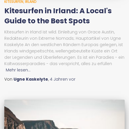
KITESURFEN
IRLAND
Kitesurfen in Irland: A Local's
Guide to the Best Spots
Kitesurfen in Irland ist wild. Einleitung von Grace Austin,
Redakteurin von Extreme Nomads; Hauptartikel von Ugne
Kaskelyte An den westlichen Rändern Europas gelegen, ist
Irlands windgepeitschte, wellengebeutelte Küste ein Ort
der Legenden und Überlieferungen. Es ist ein Paradies - ein
Kaltwasserparadies - das verspricht, alles zu erfüllen
Mehr lesen...
Von
Ugne Kaskelyte
,
4 Jahren
vor