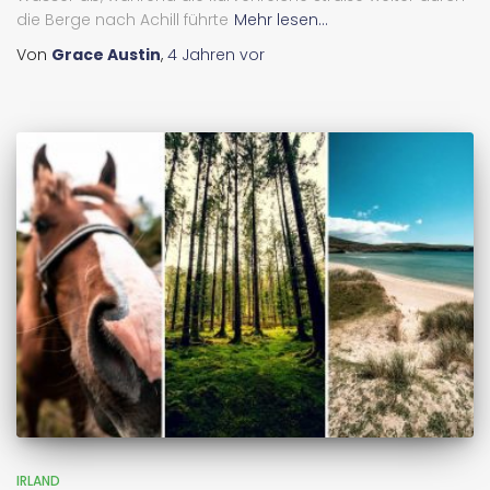
die Berge nach Achill führte
Mehr lesen...
Von
Grace Austin
,
4 Jahren
vor
IRLAND