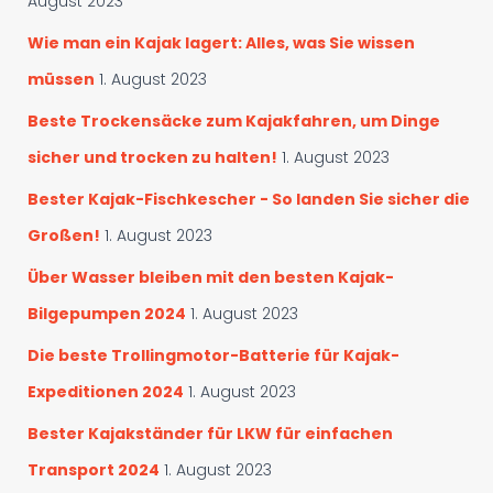
August 2023
h
:
s
Wie man ein Kajak lagert: Alles, was Sie wissen
u
müssen
1. August 2023
c
h
Beste Trockensäcke zum Kajakfahren, um Dinge
e
sicher und trocken zu halten!
1. August 2023
n
Bester Kajak-Fischkescher - So landen Sie sicher die
Großen!
1. August 2023
Über Wasser bleiben mit den besten Kajak-
Bilgepumpen 2024
1. August 2023
Die beste Trollingmotor-Batterie für Kajak-
Expeditionen 2024
1. August 2023
Bester Kajakständer für LKW für einfachen
Transport 2024
1. August 2023