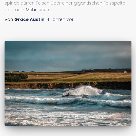
spindeldürren Felsen über einer gigantischen Felsspalte
baumeln
Mehr lesen...
Von
Grace Austin
,
4 Jahren
vor