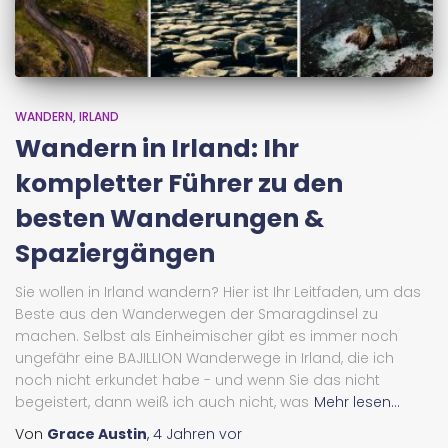
WANDERN
IRLAND
Wandern in Irland: Ihr
kompletter Führer zu den
besten Wanderungen &
Spaziergängen
Sie wollen in Irland wandern? Hier ist Ihr Leitfaden, um das
Beste aus den Wanderwegen der Smaragdinsel zu
machen. Selbst als Einheimischer gibt es immer noch
ungefähr eine BAJILLION Wanderwege in Irland, die ich
noch nicht erkundet habe - und wenn Sie das nicht
begeistert, dann weiß ich auch nicht, was
Mehr lesen...
Von
Grace Austin
,
4 Jahren
vor