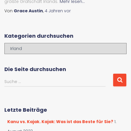
größte Grafschaft Irlands.
Mehr lesen...
Von
Grace Austin
,
4 Jahren
vor
Kategorien durchsuchen
K
a
t
e
Die Seite durchsuchen
g
o
S
Suche …
r
u
i
c
e
h
n
e
Letzte Beiträge
d
n
u
a
Kanu vs. Kajak. Kajak: Was ist das Beste für Sie?
1.
r
c
c
h