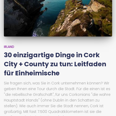
IRLAND
30 einzigartige Dinge in Cork
City + County zu tun: Leitfaden
für Einheimische
Sie fragen sich, was Sie in Cork unternehmen können? Wir
geben Ihnen eine Tour durch die Stadt. Für die einen ist es
"die rebellische Grafschaft", für uns Corkonians "die wahre
Hauptstadt Irlands" (ohne Dublin in den Schatten zu
stellen). Wie auch immer Sie die Stadt nennen, Cork ist
großartig. Mit fast 7.500 Quadratkilometern ist sie die