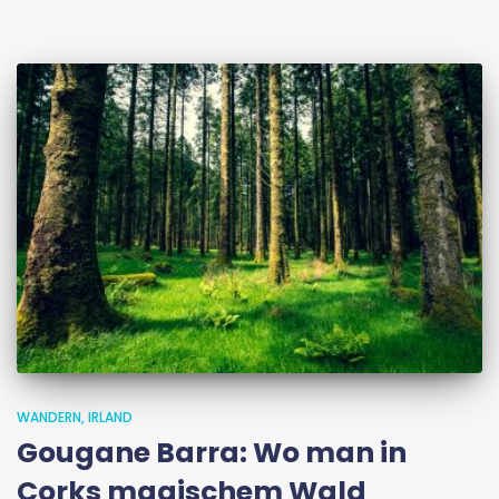
WANDERN
IRLAND
Gougane Barra: Wo man in
Corks magischem Wald