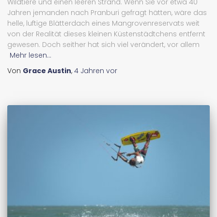
Wildtiere und einen leeren Strand. Wenn Sie vor etwa 40
Jahren jemanden nach Pranburi gefragt hätten, wäre das
helle, luftige Blätterdach eines Mangrovenreservats weit
von der Realität dieses kleinen Küstenstädtchens entfernt
gewesen. Doch seither hat sich viel verändert, vor allem
Mehr lesen...
Von
Grace Austin
,
4 Jahren
vor