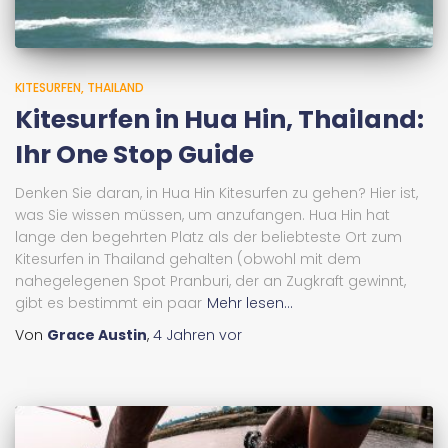
KITESURFEN
THAILAND
Kitesurfen in Hua Hin, Thailand:
Ihr One Stop Guide
Denken Sie daran, in Hua Hin Kitesurfen zu gehen? Hier ist,
was Sie wissen müssen, um anzufangen. Hua Hin hat
lange den begehrten Platz als der beliebteste Ort zum
Kitesurfen in Thailand gehalten (obwohl mit dem
nahegelegenen Spot Pranburi, der an Zugkraft gewinnt,
gibt es bestimmt ein paar
Mehr lesen...
Von
Grace Austin
,
4 Jahren
vor