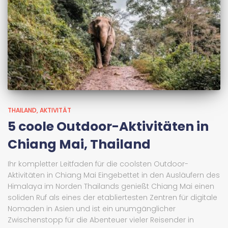
THAILAND
AKTIVITÄT
5 coole Outdoor-Aktivitäten in
Chiang Mai, Thailand
Ihr kompletter Leitfaden für die coolsten Outdoor-
Aktivitäten in Chiang Mai Eingebettet in den Ausläufern des
Himalaya im Norden Thailands genießt Chiang Mai einen
soliden Ruf als eines der etabliertesten Zentren für digitale
Nomaden in Asien und ist ein unumgänglicher
Zwischenstopp für die Abenteuer vieler Reisender in