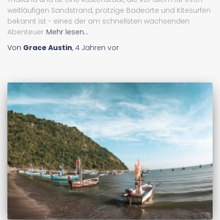
weitläufigen Sandstrand, protzige Badeorte und Kitesurfen
bekannt ist - eines der am schnellsten wachsenden
Abenteuer
Mehr lesen...
Von
Grace Austin
,
4 Jahren
vor