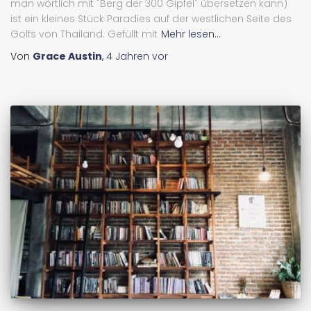
man wörtlich mit "Berg der 300 Gipfel" übersetzen kann)
ist ein kleines Stück Paradies auf der westlichen Seite des
Golfs von Thailand. Gefüllt mit
Mehr lesen...
Von
Grace Austin
,
4 Jahren
vor