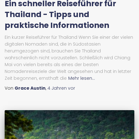
Ein schneller Reiseführer für
Thailand - Tipps und
praktische Informationen
Ein kurzer Reiseführer für Thailand Wenn Sie einer der vielen
digitalen Nomaden sind, die in Südostasien
herumgezogen sind, brauchen Sie Thailand
wahrscheinlich nicht vorzustellen. Schließlich wird Chiang
Mai von vielen bereits als eines der besten
Nomadenreiseziele der Welt angesehen und hat in letzter
Zeit begonnen, ernsthaft die
Mehr lesen...
Von
Grace Austin
,
4 Jahren
vor