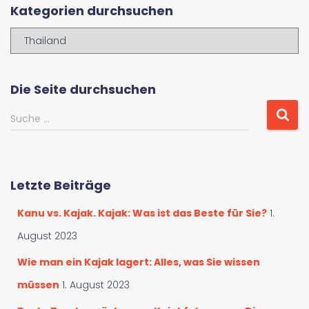
Kategorien durchsuchen
K
a
t
e
Die Seite durchsuchen
g
o
S
Suche …
r
u
i
c
e
h
n
e
Letzte Beiträge
d
n
u
a
Kanu vs. Kajak. Kajak: Was ist das Beste für Sie?
1.
r
c
c
h
August 2023
h
:
s
Wie man ein Kajak lagert: Alles, was Sie wissen
u
müssen
1. August 2023
c
h