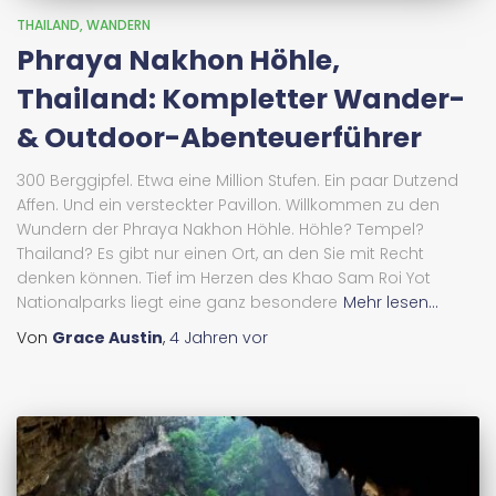
THAILAND
WANDERN
Phraya Nakhon Höhle,
Thailand: Kompletter Wander-
& Outdoor-Abenteuerführer
300 Berggipfel. Etwa eine Million Stufen. Ein paar Dutzend
Affen. Und ein versteckter Pavillon. Willkommen zu den
Wundern der Phraya Nakhon Höhle. Höhle? Tempel?
Thailand? Es gibt nur einen Ort, an den Sie mit Recht
denken können. Tief im Herzen des Khao Sam Roi Yot
Nationalparks liegt eine ganz besondere
Mehr lesen...
Von
Grace Austin
,
4 Jahren
vor