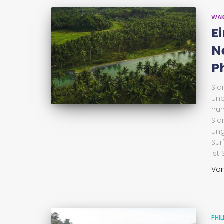
WAK
E
N
P
Sia
unb
nun
Sia
ung
Sur
ist
Vo
PHIL