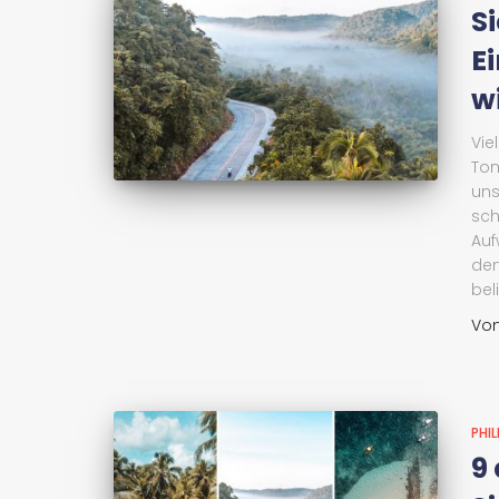
S
E
w
Vie
Tom
uns
sch
Auf
den
bel
Vo
PHIL
9