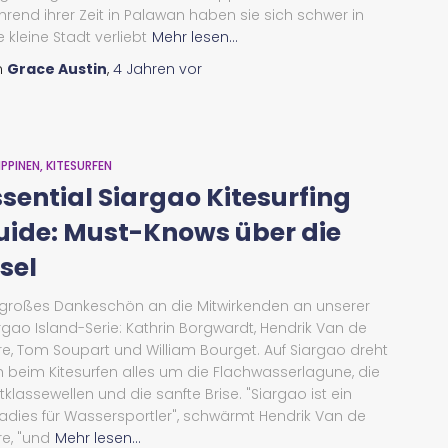
rend ihrer Zeit in Palawan haben sie sich schwer in
e kleine Stadt verliebt
Mehr lesen...
n
Grace Austin
,
4 Jahren
vor
IPPINEN
KITESURFEN
ssential Siargao Kitesurfing
uide: Must-Knows über die
sel
 großes Dankeschön an die Mitwirkenden an unserer
rgao Island-Serie: Kathrin Borgwardt, Hendrik Van de
re, Tom Soupart und William Bourget. Auf Siargao dreht
h beim Kitesurfen alles um die Flachwasserlagune, die
tklassewellen und die sanfte Brise. "Siargao ist ein
adies für Wassersportler", schwärmt Hendrik Van de
re, "und
Mehr lesen...