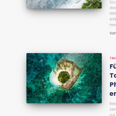
Sou
das
Wir
Art
Hei
Vo
TAU
F
T
P
e
Bes
sei
zur