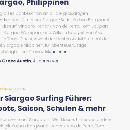
iargao, Philippinen
 großes Dankeschön an all die großartigen
wirkenden für unsere Siargao-Serie: Kathrin Borgwardt
 Kitesurf Mindoro, Hendrik Van de Perre, Tom Soupart
 Siargao Wakepark, und William Bourget von Asia
ific Tours. Eine Auswahl der besten Aktivitäten auf der
el Siargao, Philippinen, für Abenteuerlustige.
ehörigkeit zur Provinz
Mehr lesen...
n
Grace Austin
,
4 Jahren
vor
IPPINEN
SURFEN
hr Siargao Surfing Führer:
pots, Saison, Schulen & mehr
 Surfszene auf Siargao ist Weltklasse. Unser besonderer
k gilt Kathrin Borgwardt, Hendrik Van de Perre, Tom