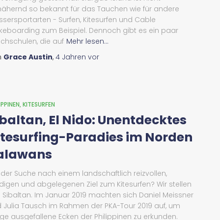
ähernd so bekannt für das Tauchen wie für andere
sersportarten - Surfen, Kitesurfen und Cable
eboarding zum Beispiel. Dennoch gibt es ein paar
chschulen, die auf
Mehr lesen...
n
Grace Austin
,
4 Jahren
vor
IPPINEN
KITESURFEN
ibaltan, El Nido: Unentdecktes
itesurfing-Paradies im Norden
alawans
 der Suche nach einem landschaftlich reizvollen,
digen und abgelegenen Ziel zum Kitesurfen? Wir stellen
: Sibaltan. Im Januar 2019 machten sich Daniel Meissner
 Julia Tausch im Rahmen der PKA-Tour 2019 auf, um
ige ausgefallene Ecken der Philippinen zu erkunden.