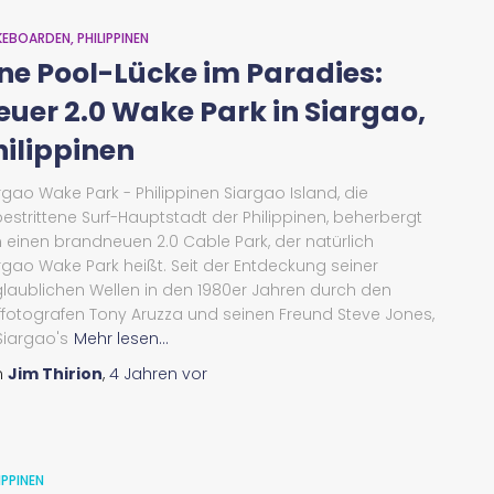
EBOARDEN
PHILIPPINEN
ine Pool-Lücke im Paradies:
euer 2.0 Wake Park in Siargao,
hilippinen
rgao Wake Park - Philippinen Siargao Island, die
estrittene Surf-Hauptstadt der Philippinen, beherbergt
 einen brandneuen 2.0 Cable Park, der natürlich
rgao Wake Park heißt. Seit der Entdeckung seiner
laublichen Wellen in den 1980er Jahren durch den
ffotografen Tony Aruzza und seinen Freund Steve Jones,
 Siargao's
Mehr lesen...
n
Jim Thirion
,
4 Jahren
vor
IPPINEN