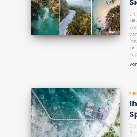
S
Ein
Mit
von
vom
Pac
Ins
Zug
Vo
PHIL
I
S
Die
Dan