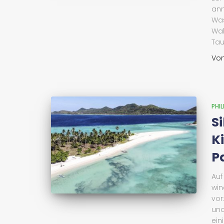
ann
Was
Wak
Tau
Vo
PHIL
S
K
P
Auf
win
vor
und
ein