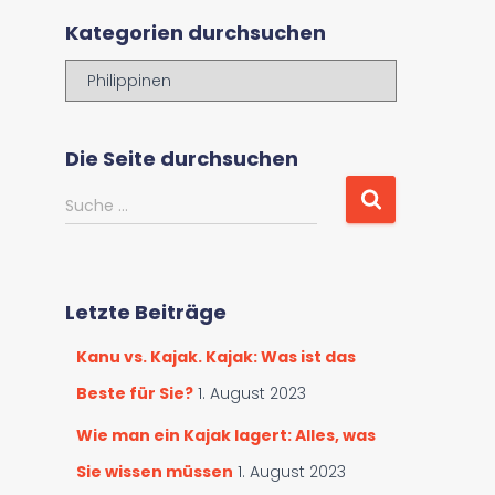
Kategorien durchsuchen
K
a
t
e
Die Seite durchsuchen
g
o
S
Suche …
r
u
i
c
e
h
n
e
Letzte Beiträge
d
n
u
a
Kanu vs. Kajak. Kajak: Was ist das
r
c
c
h
Beste für Sie?
1. August 2023
h
:
s
Wie man ein Kajak lagert: Alles, was
u
Sie wissen müssen
1. August 2023
c