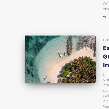
Wäh
ein
Vo
PHIL
E
G
In
Ein
Sia
Per
sic
Wel
Par
Per