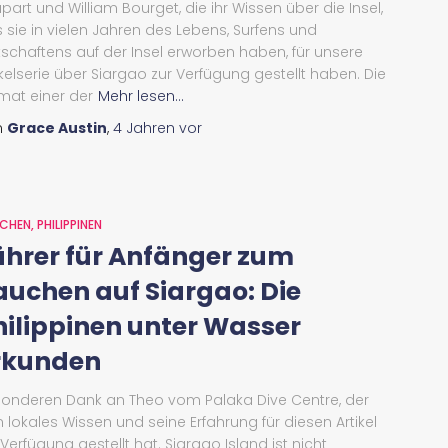
part und William Bourget, die ihr Wissen über die Insel,
 sie in vielen Jahren des Lebens, Surfens und
tschaftens auf der Insel erworben haben, für unsere
ikelserie über Siargao zur Verfügung gestellt haben. Die
mat einer der
Mehr lesen...
n
Grace Austin
,
4 Jahren
vor
CHEN
PHILIPPINEN
ührer für Anfänger zum
auchen auf Siargao: Die
hilippinen unter Wasser
rkunden
onderen Dank an Theo vom Palaka Dive Centre, der
n lokales Wissen und seine Erfahrung für diesen Artikel
 Verfügung gestellt hat. Siargao Island ist nicht