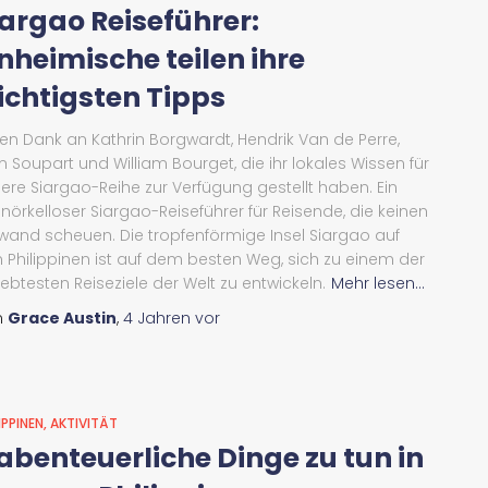
iargao Reiseführer:
inheimische teilen ihre
ichtigsten Tipps
len Dank an Kathrin Borgwardt, Hendrik Van de Perre,
 Soupart und William Bourget, die ihr lokales Wissen für
ere Siargao-Reihe zur Verfügung gestellt haben. Ein
nörkelloser Siargao-Reiseführer für Reisende, die keinen
wand scheuen. Die tropfenförmige Insel Siargao auf
 Philippinen ist auf dem besten Weg, sich zu einem der
iebtesten Reiseziele der Welt zu entwickeln.
Mehr lesen...
n
Grace Austin
,
4 Jahren
vor
IPPINEN
AKTIVITÄT
 abenteuerliche Dinge zu tun in