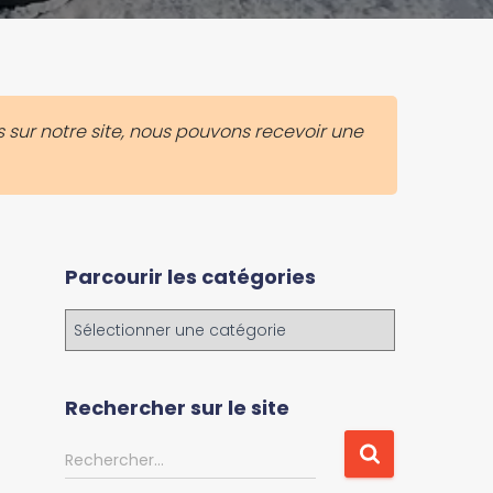
 sur notre site, nous pouvons recevoir une
Parcourir les catégories
P
a
r
c
Rechercher sur le site
o
u
R
Rechercher…
r
e
i