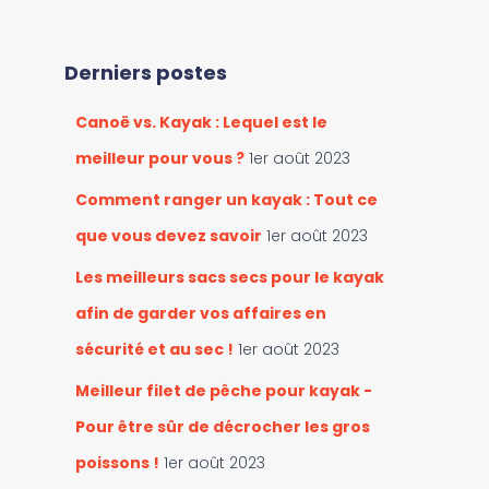
c
r
h
l
e
e
Derniers postes
r
s
c
c
Canoë vs. Kayak : Lequel est le
h
a
e
meilleur pour vous ?
1er août 2023
t
r
é
Comment ranger un kayak : Tout ce
g
:
que vous devez savoir
1er août 2023
o
r
Les meilleurs sacs secs pour le kayak
i
e
afin de garder vos affaires en
s
sécurité et au sec !
1er août 2023
Meilleur filet de pêche pour kayak -
Pour être sûr de décrocher les gros
poissons !
1er août 2023