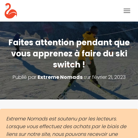
B
A
S
C
U
Faites attention pendant que
L
E
vous apprenez à faire du ski
R
switch !
L
A
N
Publié par
Extreme Nomads
sur
février 21, 2023
A
V
I
G
A
T
I
Extreme Nomads est soutenu par les lecteurs.
O
Lorsque vous effectuez des achats par le biais de
N
liens sur notre site, nous pouvons recevoir une