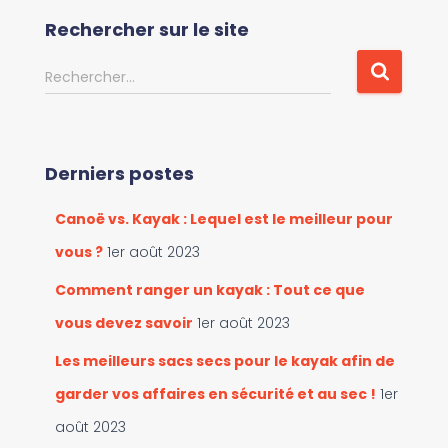
c
Rechercher sur le site
o
u
R
Rechercher…
r
e
i
c
r
h
l
e
e
Derniers postes
r
s
c
c
Canoë vs. Kayak : Lequel est le meilleur pour
h
a
e
vous ?
1er août 2023
t
r
é
Comment ranger un kayak : Tout ce que
g
:
vous devez savoir
1er août 2023
o
r
Les meilleurs sacs secs pour le kayak afin de
i
e
garder vos affaires en sécurité et au sec !
1er
s
août 2023