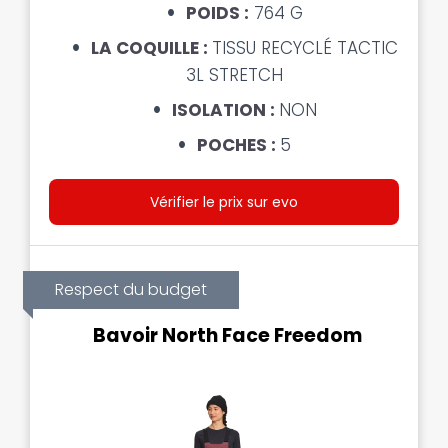
POIDS :
764 G
LA COQUILLE :
TISSU RECYCLÉ TACTIC
3L STRETCH
ISOLATION :
NON
POCHES :
5
Vérifier le prix sur evo
Respect du budget
Bavoir North Face Freedom