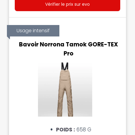
Vérifier le prix sur evo
Usage intensif
Bavoir Norrona Tamok GORE-TEX
Pro
POIDS :
658 G