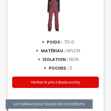
POIDS :
710 G
MATÉRIAU :
NYLON
ISOLATION :
NON
POCHES :
5
Vérifiez le prix à Backcountry
Le meilleur pour toutes les conditions