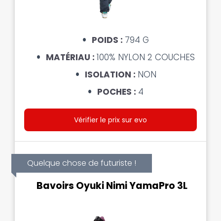
POIDS :
794 G
MATÉRIAU :
100% NYLON 2 COUCHES
ISOLATION :
NON
POCHES :
4
Vérifier le prix sur evo
Quelque chose de futuriste !
Bavoirs Oyuki Nimi YamaPro 3L