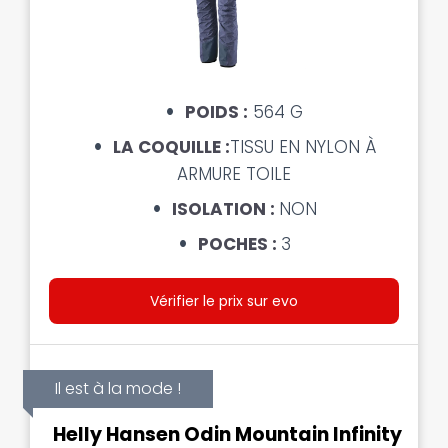
POIDS :
564 G
LA COQUILLE :
TISSU EN NYLON À
ARMURE TOILE
ISOLATION :
NON
POCHES :
3
Vérifier le prix sur evo
Il est à la mode !
Helly Hansen Odin Mountain Infinity