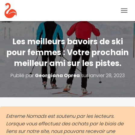
B
A
S
C
U
Les meilleurs bavoirs de ski
L
E
pour femmes : Votre prochain
R
meilleur ami sur les pistes.
L
A
N
Publié par
Georgiana Oprea
sur
janvier 28, 2023
A
V
I
G
A
T
I
Extreme Nomads est soutenu par les lecteurs.
O
Lorsque vous effectuez des achats par le biais de
N
liens sur notre site, nous pouvons recevoir une