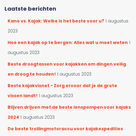
r
e
Laatste berichten
c
n
a
n
Kano vs. Kajak: Welke is het beste voor u?
1 augustus
t
a
e
a
2023
g
r
o
Hoe een kajak op te bergen: Alles wat u moet weten
1
:
r
augustus 2023
i
e
Beste droogtassen voor kajakken om dingen veilig
ë
en droog te houden!
1 augustus 2023
n
Beste kajakvisnet - Zorg ervoor dat je de grote
vissen landt!
1 augustus 2023
Blijven drijven met de beste lenspompen voor kajaks
2024
1 augustus 2023
De beste trollingmotoraccu voor kajakexpedities