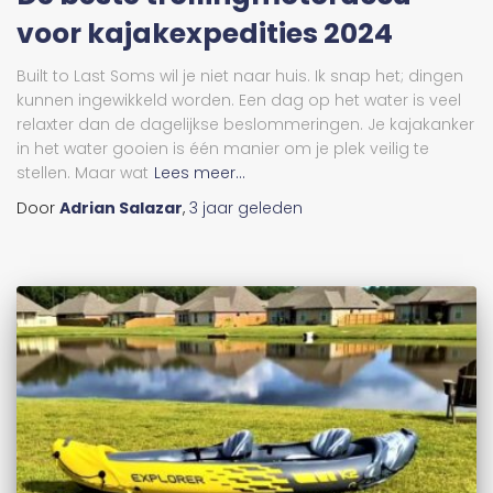
voor kajakexpedities 2024
Built to Last Soms wil je niet naar huis. Ik snap het; dingen
kunnen ingewikkeld worden. Een dag op het water is veel
relaxter dan de dagelijkse beslommeringen. Je kajakanker
in het water gooien is één manier om je plek veilig te
stellen. Maar wat
Lees meer...
Door
Adrian Salazar
,
3 jaar
geleden