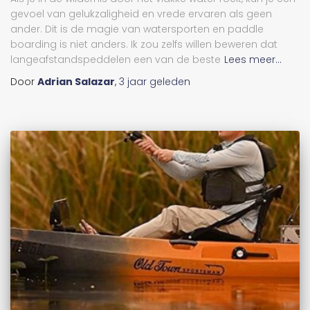
gevoel van gelukzaligheid en vrede ervaren als geen
ander. Dit is de magie van watersporten en paddle
boarding is niet anders. Ik zou zelfs willen beweren dat
langeafstandspeddelen een van de beste
Lees meer...
Door
Adrian Salazar
,
3 jaar
geleden