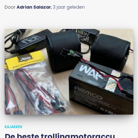
Door
Adrian Salazar
,
3 jaar
geleden
KAJAKKEN
De beste trollingmotoraccu