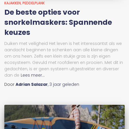
KAJAKKEN
PEDDELPLANK
De beste opties voor
snorkelmaskers: Spannende
keuzes
Duiken met veiligheid Het leven is het interessantst als we
aandacht beginnen te schenken aan alle kleine dingen
om ons heen. Zelfs een klein stukje gras is zijn eigen
ecosysteem. Gevuld met roofdieren en prooien. Met dit in
gedachten, is er geen systeem uitgestrekter en diverser
dan de
Lees meer...
Door
Adrian Salazar
,
3 jaar
geleden