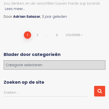
zou denken, en de verschillen tussen harde sup boards
Lees meer...
Door
Adrian Salazar
,
3 jaar
geleden
Berichtnavigatie
1
2
...
9
VOLGENDE
Blader door categorieën
B
l
a
d
Zoeken op de site
e
r
Z
Zoeken …
d
o
o
e
o
k