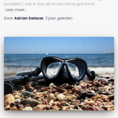
peddelen", wat ik doe als er een kleine golf komt...
Lees meer...
Door
Adrian Salazar
,
3 jaar
geleden