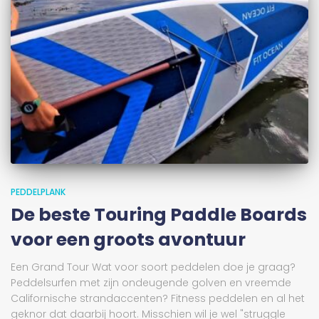
PEDDELPLANK
De beste Touring Paddle Boards
voor een groots avontuur
Een Grand Tour Wat voor soort peddelen doe je graag?
Peddelsurfen met zijn ondeugende golven en vreemde
Californische strandaccenten? Fitness peddelen en al het
geknor dat daarbij hoort. Misschien wil je wel "struggle