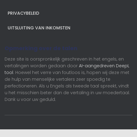
PRIVACYBELEID
UITSLUITING VAN INKOMSTEN
Opmerking over de talen
Deze site is oorspronkelijk geschreven in het engels, en
vertalingen worden gedaan door
AI-aangedreven DeepL
tool
. Hoewel het verre van foutloos is, hopen wij deze met
de hulp van menselijke vertalers zeer spoedig te
perfectioneren. Als u Engels als tweede taal spreekt, vindt
u het misschien beter dan de vertaling in uw moedertaal.
Dank u voor uw geduld.
Nederlands