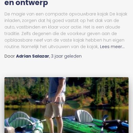
en ontwerp
De magie van een compacte opvouwbare kajak De kajak
inladen, zorgen dat hij goed vastzit op het dak van de
auto, vastbinden en klaar voor actie. Het is een aloude
traditie. Zelfs degenen die de voorkeur geven aan de
opblaasbare neef van de vaste kajak hebben hun eigen
routine. Namelijk het uitvouwen van de kajak,
Lees meer...
Door
Adrian Salazar
,
3 jaar
geleden