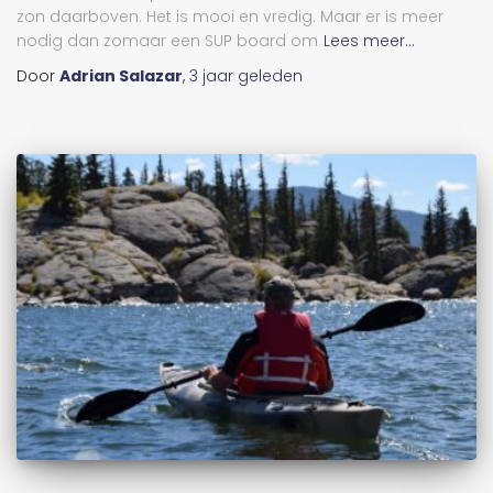
zon daarboven. Het is mooi en vredig. Maar er is meer
nodig dan zomaar een SUP board om
Lees meer...
Door
Adrian Salazar
,
3 jaar
geleden