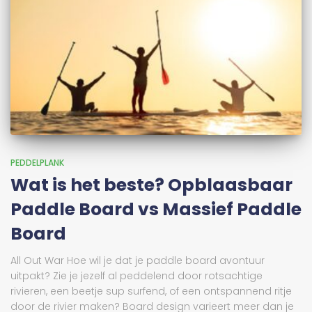
PEDDELPLANK
Wat is het beste? Opblaasbaar
Paddle Board vs Massief Paddle
Board
All Out War Hoe wil je dat je paddle board avontuur
uitpakt? Zie je jezelf al peddelend door rotsachtige
rivieren, een beetje sup surfend, of een ontspannend ritje
door de rivier maken? Board design varieert meer dan je