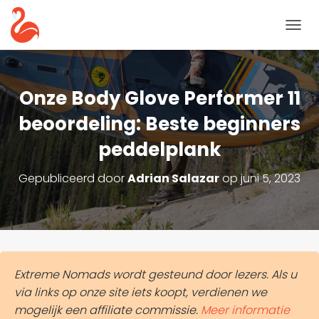
N
A
V
I
G
Onze Body Glove Performer 11
A
T
beoordeling: Beste beginners
I
peddelplank
E
T
O
Gepubliceerd door
Adrian Salazar
op
juni 5, 2023
G
G
L
E
Extreme Nomads wordt gesteund door lezers. Als u
via links op onze site iets koopt, verdienen we
mogelijk een affiliate commissie.
Meer informatie