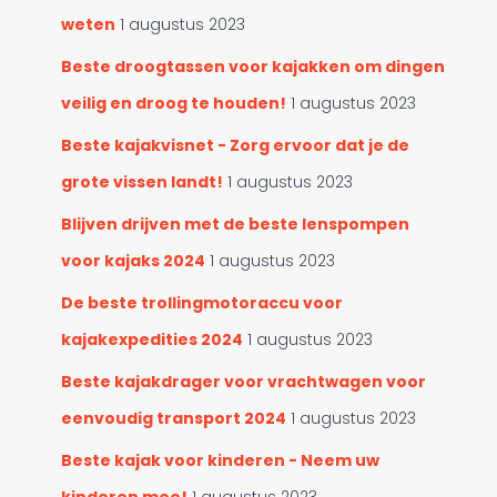
r
weten
1 augustus 2023
i
e
Beste droogtassen voor kajakken om dingen
ë
n
veilig en droog te houden!
1 augustus 2023
Beste kajakvisnet - Zorg ervoor dat je de
grote vissen landt!
1 augustus 2023
Blijven drijven met de beste lenspompen
voor kajaks 2024
1 augustus 2023
De beste trollingmotoraccu voor
kajakexpedities 2024
1 augustus 2023
Beste kajakdrager voor vrachtwagen voor
eenvoudig transport 2024
1 augustus 2023
Beste kajak voor kinderen - Neem uw
kinderen mee!
1 augustus 2023