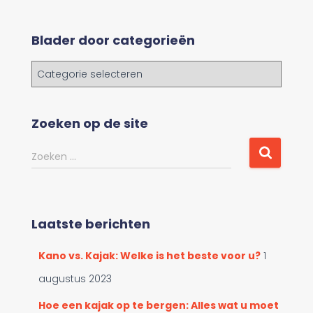
Blader door categorieën
B
l
a
d
Zoeken op de site
e
r
Z
Zoeken …
d
o
o
e
o
k
r
e
c
Laatste berichten
n
a
n
t
Kano vs. Kajak: Welke is het beste voor u?
1
a
e
a
augustus 2023
g
r
o
:
Hoe een kajak op te bergen: Alles wat u moet