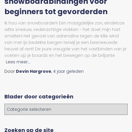
snowboardbindingen voor
beginners tot gevorderden
Ik hou van snowboarden! Een maagdelijke zon, eindeloze
witte sneeuw, vederachtige vlokken - het doet mijn hart
smelten! Het gevoel van adrenaline tegen de kille wind
van met ijs bedekte bergen terwijl je een besneeuwde
heuvel af rent! De pure vreugde van het vastbinden van je
voeten op je boards en het bewegen op de briljante
Lees meer...
Door
Devin Hargrove
,
4 jaar
geleden
Blader door categorieën
B
l
a
d
Zoeken op de site