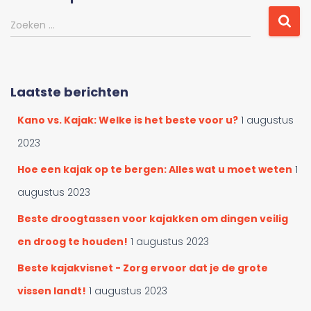
e
r
Z
Zoeken …
d
o
o
e
o
k
r
e
Laatste berichten
c
n
a
n
Kano vs. Kajak: Welke is het beste voor u?
1 augustus
t
a
e
a
2023
g
r
o
Hoe een kajak op te bergen: Alles wat u moet weten
1
:
r
augustus 2023
i
e
Beste droogtassen voor kajakken om dingen veilig
ë
en droog te houden!
1 augustus 2023
n
Beste kajakvisnet - Zorg ervoor dat je de grote
vissen landt!
1 augustus 2023