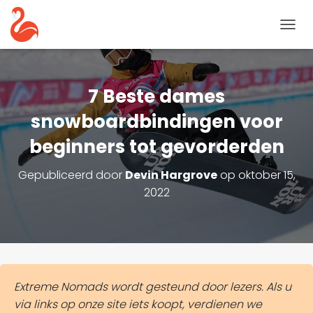
N
A
V
I
G
7 Beste dames
A
T
snowboardbindingen voor
I
beginners tot gevorderden
E
T
O
Gepubliceerd door
Devin Hargrove
op
oktober 15,
G
2022
G
L
E
Extreme Nomads wordt gesteund door lezers. Als u
via links op onze site iets koopt, verdienen we