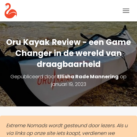
N
A
V
I
G
Oru Kayak Review - een Game
A
T
Changer in de wereld van
I
draagbaarheid
E
T
O
Gepubliceerd door
Ellisha Rade Mannering
op
G
januari 19, 2023
G
L
E
Extreme Nomads wordt gesteund door lezers. Als u
via links op onze site iets koopt, verdienen we