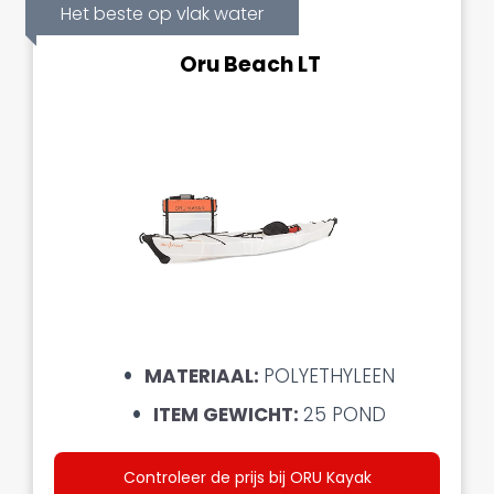
Het beste op vlak water
Oru Beach LT
MATERIAAL:
POLYETHYLEEN
ITEM GEWICHT:
25 POND
Controleer de prijs bij ORU Kayak