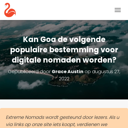
N
A
V
I
G
Kan Goa de volgende
A
T
populaire bestemming voor
I
digitale nomaden worden?
E
T
O
Gepubliceerd door
Grace Austin
op
augustus 27,
G
2022
G
L
E
Extreme Nomads wordt gesteund door lezers. Als u
via links op onze site iets koopt, verdienen we