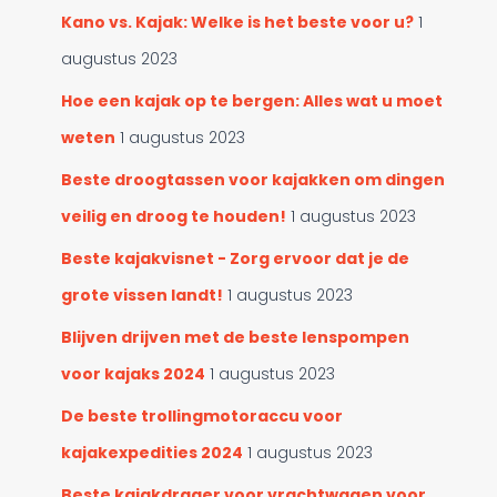
n
t
Kano vs. Kajak: Welke is het beste voor u?
1
a
e
a
augustus 2023
g
r
o
:
Hoe een kajak op te bergen: Alles wat u moet
r
weten
1 augustus 2023
i
e
Beste droogtassen voor kajakken om dingen
ë
n
veilig en droog te houden!
1 augustus 2023
Beste kajakvisnet - Zorg ervoor dat je de
grote vissen landt!
1 augustus 2023
Blijven drijven met de beste lenspompen
voor kajaks 2024
1 augustus 2023
De beste trollingmotoraccu voor
kajakexpedities 2024
1 augustus 2023
Beste kajakdrager voor vrachtwagen voor