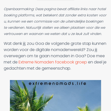
Openbaarmaking: Deze pagina bevat affiliate links naar hotel
boeking platforms, wat betekent dat zonder extra kosten voor
u, kunnen we een commissie van de uiteindelijke boekingen
te verdienen. Natuurlijk stellen we alleen plaatsen voor die we
vertrouwen en waarvan we weten dat u ze leuk zult vinden.
Wat denk jij; zou Goa de volgende grote stap kunnen
worden voor de digitale nomadenwereld? Zou jij
overwegen om te gaan nomaden in Goa? Doe mee
met de
Extreme Nomaden facebook groep
en deel je
gedachten met de gemeenschap.