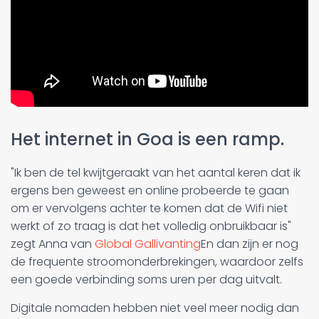
Het internet in Goa is een ramp.
"Ik ben de tel kwijtgeraakt van het aantal keren dat ik
ergens ben geweest en online probeerde te gaan
om er vervolgens achter te komen dat de Wifi niet
werkt of zo traag is dat het volledig onbruikbaar is"
zegt Anna van
Global Gallivanting
En dan zijn er nog
de frequente stroomonderbrekingen, waardoor zelfs
een goede verbinding soms uren per dag uitvalt.
Digitale nomaden hebben niet veel meer nodig dan