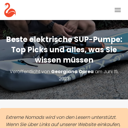
N
A
V
I
G
Beste elektrische SUP-Pumpe:
A
T
Top Picks und alles, was Sie
I
wissen müssen
O
N
U
Veröffentlicht von
Georgiana Oprea
am
Juni 15,
M
2023
S
C
H
A
L
T
E
Extreme Nomads wird von den Lesern unterstützt.
N
Wenn Sie über Links auf unserer Website einkaufen,