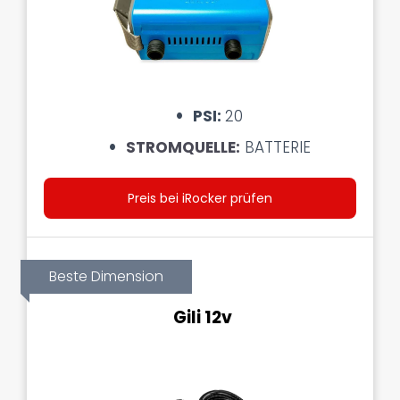
PSI:
20
STROMQUELLE:
BATTERIE
Preis bei iRocker prüfen
Beste Dimension
Gili 12v