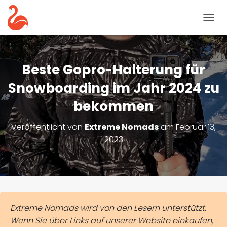
N
A
V
I
G
Beste Gopro-Halterung für
A
T
Snowboarding im Jahr 2024 zu
I
bekommen
O
N
U
Veröffentlicht von
Extreme Nomads
am
Februar 13,
M
2023
S
C
H
A
L
T
E
Extreme Nomads wird von den Lesern unterstützt.
N
Wenn Sie über Links auf unserer Website einkaufen,