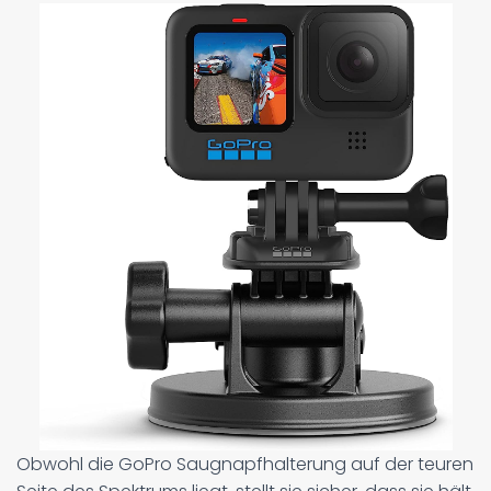
Obwohl die GoPro Saugnapfhalterung auf der teuren