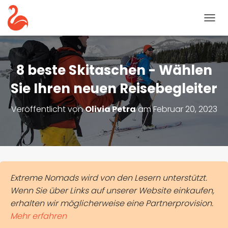
N
A
V
I
G
8 beste Skitaschen - Wählen
A
T
Sie Ihren neuen Reisebegleiter
I
O
Veröffentlicht von
Olivia Petra
am
Februar 20, 2023
N
U
M
S
C
H
A
Extreme Nomads wird von den Lesern unterstützt.
L
Wenn Sie über Links auf unserer Website einkaufen,
T
E
erhalten wir möglicherweise eine Partnerprovision.
N
Mehr erfahren