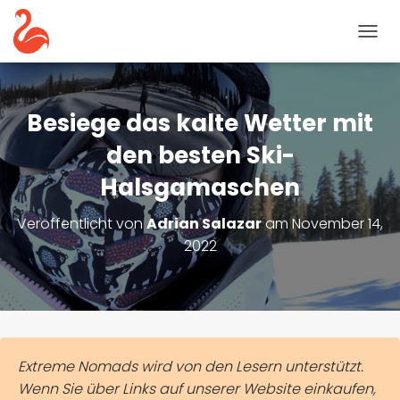
N
A
V
I
G
Besiege das kalte Wetter mit
A
T
den besten Ski-
I
Halsgamaschen
O
N
U
Veröffentlicht von
Adrian Salazar
am
November 14,
M
2022
S
C
H
A
L
T
E
Extreme Nomads wird von den Lesern unterstützt.
N
Wenn Sie über Links auf unserer Website einkaufen,