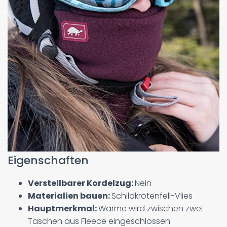
Eigenschaften
Verstellbarer Kordelzug:
Nein
Materialien bauen:
Schildkrötenfell-Vlies
Hauptmerkmal:
Wärme wird zwischen zwei
Taschen aus Fleece eingeschlossen