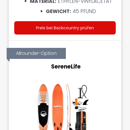
MATERIAL:
ETHYLEN-VINYLACETAT
GEWICHT:
45 PFUND
Preis bei Backcountry prüfen
Allrounder-Option
SereneLife