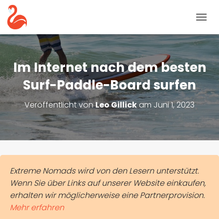
N
A
V
I
G
Im Internet nach dem besten
A
T
Surf-Paddle-Board surfen
I
O
Veröffentlicht von
Leo Gillick
am
Juni 1, 2023
N
U
M
S
C
H
A
Extreme Nomads wird von den Lesern unterstützt.
L
Wenn Sie über Links auf unserer Website einkaufen,
T
E
erhalten wir möglicherweise eine Partnerprovision.
N
Mehr erfahren