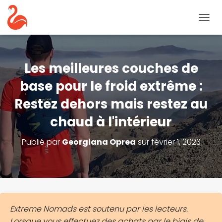
B
A
S
C
U
Les meilleures couches de
L
E
base pour le froid extrême :
R
Restez dehors mais restez au
L
A
chaud à l'intérieur
N
A
V
Publié par
Georgiana Oprea
sur
février 1, 2023
I
G
A
T
I
O
N
Extreme Nomads est soutenu par les lecteurs.
Lorsque vous effectuez des achats par le biais de