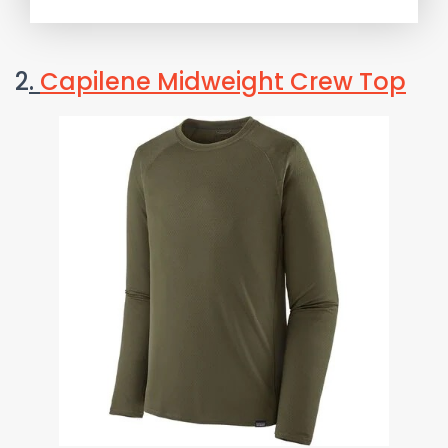
2
.
Capilene Midweight Crew Top