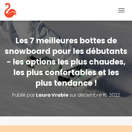
B
A
S
C
U
Les 7 meilleures bottes de
L
E
snowboard pour les débutants
R
- les options les plus chaudes,
L
A
les plus confortables et les
N
A
plus tendance !
V
I
G
Publié par
Laura Vrabie
sur
décembre 16, 2022
A
T
I
O
N