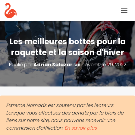
B
A
S
C
U
Les meilleures bottes pour la
L
E
raquette et la saison d'hiver
R
L
Publié par
Adrian Salazar
sur
novembre 29, 2022
A
N
A
V
I
G
A
Extreme Nomads est soutenu par les lecteurs.
T
Lorsque vous effectuez des achats par le biais de
I
O
liens sur notre site, nous pouvons recevoir une
N
commission d'affiliation.
En savoir plus