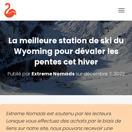
B
A
S
C
U
La meilleure station de ski du
L
E
Wyoming pour dévaler les
R
pentes cet hiver
L
A
N
Publié par
Extreme Nomads
sur
décembre 7, 2022
A
V
I
G
A
T
I
Extreme Nomads est soutenu par les lecteurs.
O
Lorsque vous effectuez des achats par le biais de
N
liens sur notre site, nous pouvons recevoir une