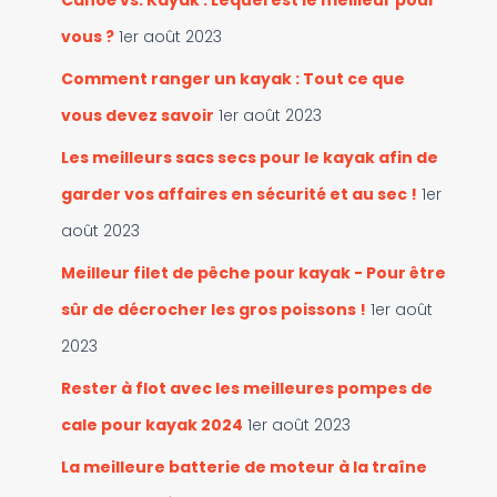
Canoë vs. Kayak : Lequel est le meilleur pour
h
a
e
vous ?
1er août 2023
t
r
é
Comment ranger un kayak : Tout ce que
g
:
vous devez savoir
1er août 2023
o
r
Les meilleurs sacs secs pour le kayak afin de
i
e
garder vos affaires en sécurité et au sec !
1er
s
août 2023
Meilleur filet de pêche pour kayak - Pour être
sûr de décrocher les gros poissons !
1er août
2023
Rester à flot avec les meilleures pompes de
cale pour kayak 2024
1er août 2023
La meilleure batterie de moteur à la traîne