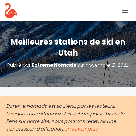
B
A
S
C
U
Meilleures stations de ski en
L
E
Utah
R
L
Publié par
Extreme Nomads
sur
novembre 21, 2022
A
N
A
V
I
G
A
Extreme Nomads est soutenu par les lecteurs.
T
Lorsque vous effectuez des achats par le biais de
I
O
liens sur notre site, nous pouvons recevoir une
N
commission d'affiliation.
En savoir plus