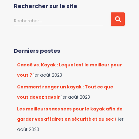
c
Rechercher sur le site
o
u
R
Rechercher…
r
e
i
c
r
h
l
e
e
Derniers postes
r
s
c
c
Canoë vs. Kayak : Lequel est le meilleur pour
h
a
e
vous ?
1er août 2023
t
r
é
Comment ranger un kayak : Tout ce que
g
:
vous devez savoir
1er août 2023
o
r
Les meilleurs sacs secs pour le kayak afin de
i
e
garder vos affaires en sécurité et au sec !
1er
s
août 2023