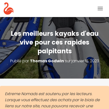
B
A
S
C
U
Les meilleurs kayaks d'eau
L
E
vive pour ces rapides
R
palpitants
L
A
N
Publié par
Thomas Godwin
sur
janvier 16, 2023
A
V
I
G
A
T
I
Extreme Nomads est soutenu par les lecteurs.
O
Lorsque vous effectuez des achats par le biais de
N
liens sur notre site, nous pouvons recevoir une