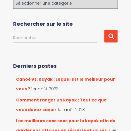
P
a
r
c
Rechercher sur le site
o
u
R
Rechercher…
r
e
i
c
r
h
l
e
e
Derniers postes
r
s
c
c
Canoë vs. Kayak : Lequel est le meilleur pour
h
a
e
vous ?
1er août 2023
t
r
é
Comment ranger un kayak : Tout ce que
g
:
vous devez savoir
1er août 2023
o
r
Les meilleurs sacs secs pour le kayak afin de
i
e
garder vos affaires en sécurité et au sec !
1er