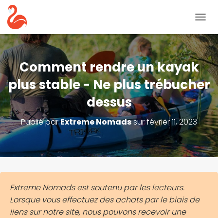
B
A
S
C
U
Comment rendre un kayak
L
E
plus stable - Ne plus trébucher
R
dessus
L
A
N
Publié par
Extreme Nomads
sur
février 11, 2023
A
V
I
G
A
T
I
Extreme Nomads est soutenu par les lecteurs.
O
Lorsque vous effectuez des achats par le biais de
N
liens sur notre site, nous pouvons recevoir une