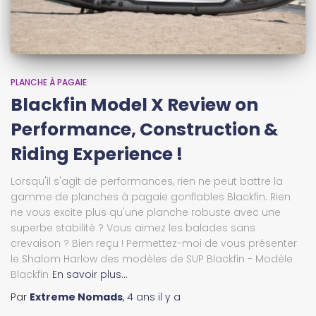
PLANCHE À PAGAIE
Blackfin Model X Review on
Performance, Construction &
Riding Experience !
Lorsqu'il s'agit de performances, rien ne peut battre la
gamme de planches à pagaie gonflables Blackfin. Rien
ne vous excite plus qu'une planche robuste avec une
superbe stabilité ? Vous aimez les balades sans
crevaison ? Bien reçu ! Permettez-moi de vous présenter
le Shalom Harlow des modèles de SUP Blackfin - Modèle
Blackfin
En savoir plus…
Par
Extreme Nomads
,
4 ans
il y a