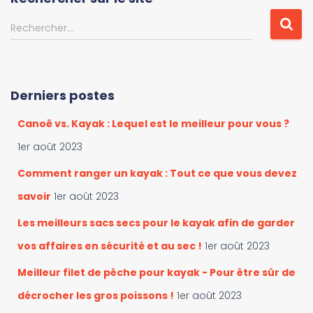
o
u
R
Rechercher…
r
e
i
c
r
h
l
e
Derniers postes
e
r
s
c
Canoë vs. Kayak : Lequel est le meilleur pour vous ?
c
h
a
e
1er août 2023
t
r
é
Comment ranger un kayak : Tout ce que vous devez
g
:
savoir
1er août 2023
o
r
Les meilleurs sacs secs pour le kayak afin de garder
i
vos affaires en sécurité et au sec !
1er août 2023
e
s
Meilleur filet de pêche pour kayak - Pour être sûr de
décrocher les gros poissons !
1er août 2023