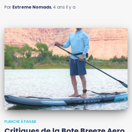
Par
Extreme Nomads
,
4 ans
il y a
PLANCHE À PAGAIE
Critiques de la Bote Breeze Aero