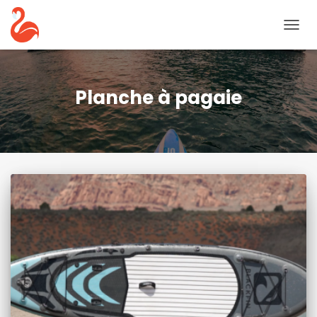
BASC
LA
NAVIG
Planche à pagaie