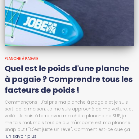
PLANCHE À PAGAIE
Quel est le poids d'une planche
à pagaie ? Comprendre tous les
facteurs de poids !
Commençons ! J'ai pris ma planche à pagaie et je suis
sorti de la maison. Je me suis approché de ma voiture, et
voilà ! Je suis à terre avec ma chère planche de SUP, je
me fais mal, mais tout ce qui m'importe est ma planche.
Snap out ! "C'est juste un rêve". Comment est-ce que ça
En savoir plus…