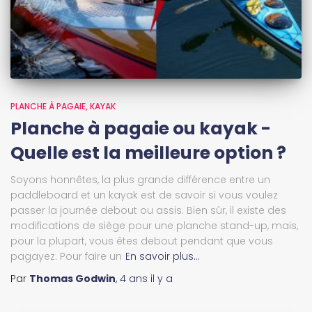
PLANCHE À PAGAIE
KAYAK
Planche à pagaie ou kayak -
Quelle est la meilleure option ?
Soyons honnêtes, la plus grande différence entre un
paddleboard et un kayak est de savoir si vous voulez
passer la journée debout ou assis. Bien sûr, il existe des
modifications de siège pour une planche stand-up, mais,
pour la plupart, vous êtes debout pendant que vous
pagayez. Pour faire un
En savoir plus…
Par
Thomas Godwin
,
4 ans
il y a