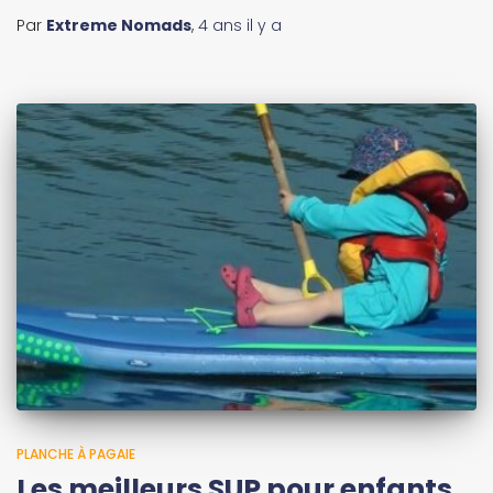
Par
Extreme Nomads
,
4 ans
il y a
PLANCHE À PAGAIE
Les meilleurs SUP pour enfants