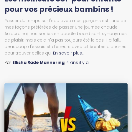
pour vos précieux bambins !
Passer du temps sur l'eau avec mes garçons est l'une de
mes façons préférées de passer une journée chaude.
Aujourd'hui, nos sorties en paddle board sont synonymes
de plaisir, mais cela n'a pas toujours été le cas. Il a fallu
beaucoup d'essais et d'erreurs avec différentes planches
pour trouver celles qui
En savoir plus…
Par
Ellisha Rade Mannering
,
4 ans
il y a