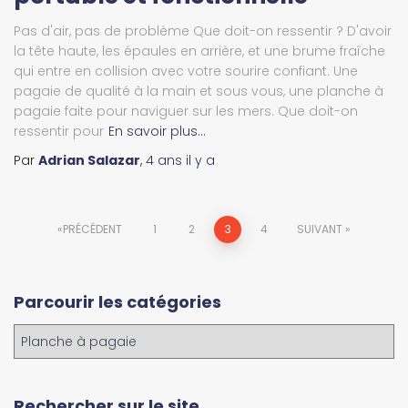
Pas d'air, pas de problème Que doit-on ressentir ? D'avoir
la tête haute, les épaules en arrière, et une brume fraîche
qui entre en collision avec votre sourire confiant. Une
pagaie de qualité à la main et sous vous, une planche à
pagaie faite pour naviguer sur les mers. Que doit-on
ressentir pour
En savoir plus…
Par
Adrian Salazar
,
4 ans
il y a
Navigation
PRÉCÉDENT
1
2
3
4
SUIVANT
des
Parcourir les catégories
articles
P
a
r
c
Rechercher sur le site