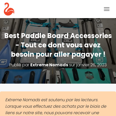
B
A
S
C
U
Best Paddle Board Accessories
L
E
- Tout ce dont vous avez
R
besoin pour aller pagayer !
L
A
N
Publié par
Extreme Nomads
sur
janvier 26, 2023
A
V
I
G
A
T
I
Extreme Nomads est soutenu par les lecteurs.
O
Lorsque vous effectuez des achats par le biais de
N
liens sur notre site, nous pouvons recevoir une