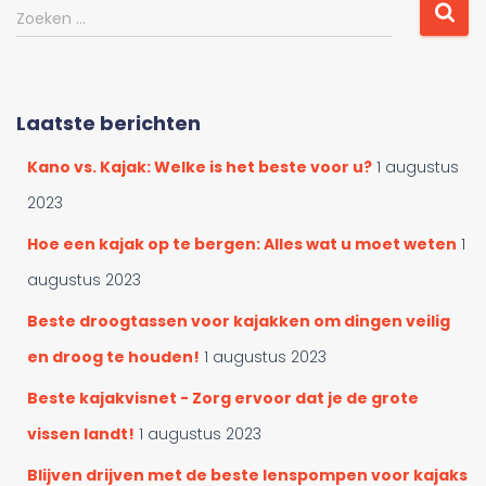
r
Z
Zoeken …
d
o
o
e
o
k
r
e
Laatste berichten
c
n
a
n
Kano vs. Kajak: Welke is het beste voor u?
1 augustus
t
a
e
a
2023
g
r
o
Hoe een kajak op te bergen: Alles wat u moet weten
1
:
r
augustus 2023
i
e
Beste droogtassen voor kajakken om dingen veilig
ë
en droog te houden!
1 augustus 2023
n
Beste kajakvisnet - Zorg ervoor dat je de grote
vissen landt!
1 augustus 2023
Blijven drijven met de beste lenspompen voor kajaks