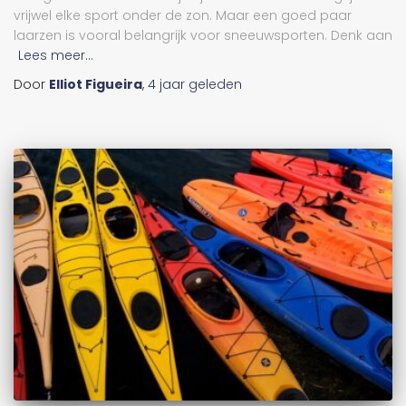
vrijwel elke sport onder de zon. Maar een goed paar
laarzen is vooral belangrijk voor sneeuwsporten. Denk aan
Lees meer...
Door
Elliot Figueira
,
4 jaar
geleden