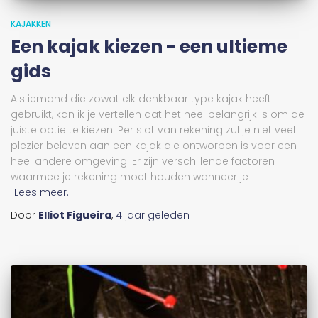
KAJAKKEN
Een kajak kiezen - een ultieme
gids
Als iemand die zowat elk denkbaar type kajak heeft
gebruikt, kan ik je vertellen dat het heel belangrijk is om de
juiste optie te kiezen. Per slot van rekening zul je niet veel
plezier beleven aan een kajak die ontworpen is voor een
heel andere omgeving. Er zijn verschillende factoren
waarmee je rekening moet houden wanneer je
Lees meer...
Door
Elliot Figueira
,
4 jaar
geleden