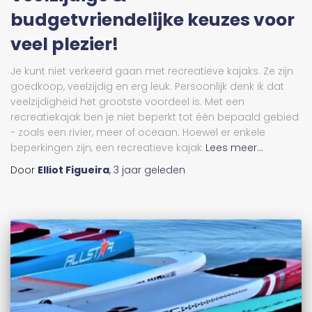
budgetvriendelijke keuzes voor
veel plezier!
Je kunt niet verkeerd gaan met recreatieve kajaks. Ze zijn
goedkoop, veelzijdig en erg leuk. Persoonlijk denk ik dat
veelzijdigheid het grootste voordeel is. Met een
recreatiekajak ben je niet beperkt tot één bepaald gebied
- zoals een rivier, meer of oceaan. Hoewel er enkele
beperkingen zijn, een recreatieve kajak
Lees meer...
Door
Elliot Figueira
,
3 jaar
geleden