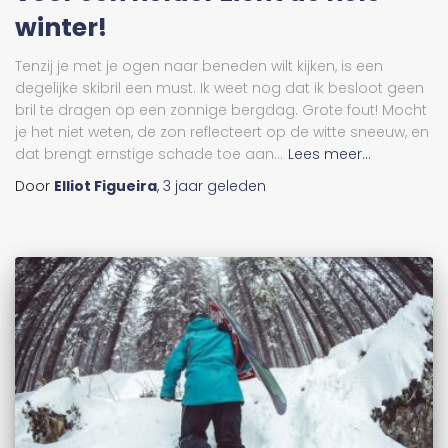
winter!
Tenzij je met je ogen naar beneden wilt kijken, is een
degelijke skibril een must. Ik weet nog dat ik besloot geen
bril te dragen op een zonnige bergdag. Grote fout! Mocht
je het niet weten, de zon reflecteert op de witte sneeuw, en
dat brengt ernstige schade toe aan...
Lees meer...
Door
Elliot Figueira
,
3 jaar
geleden