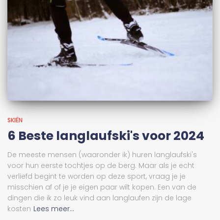
SKIËN
6 Beste langlaufski's voor 2024
De meeste mensen (waaronder ik) huren langlaufski's
voor hun eerste tochtjes op de berg. Maar als je echt
verliefd begint te worden op deze sport, vraag je je
misschien af of je je eigen paar wilt kopen. Een van de
dingen die ik zo leuk vind aan langlaufen zijn de lage
kosten
Lees meer...