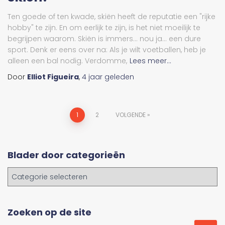
Ten goede of ten kwade, skiën heeft de reputatie een "rijke
hobby" te zijn. En om eerlijk te zijn, is het niet moeilijk te
begrijpen waarom. Skiën is immers... nou ja... een dure
sport. Denk er eens over na: Als je wilt voetballen, heb je
alleen een bal nodig. Verdomme,
Lees meer...
Door
Elliot Figueira
,
4 jaar
geleden
Berichtnavigatie
1
2
VOLGENDE
Blader door categorieën
B
l
a
d
Zoeken op de site
e