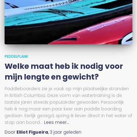
PEDDELPLANK
Welke maat heb ik nodig voor
mijn lengte en gewicht?
Paddleboarders zie je vaak op mijn plaatselijke stranden
in British Columbia. Deze vorm van watertraining is de
laatste jaren steeds populairder geworden. Persoonlijk
heb ik nog maar een paar keer aan paddle boarding
gedaan. Eerlijk gezegd, spring ik liever direct in het water of
stap aan boord...
Lees meer...
Door
Elliot Figueira
,
3 jaar
geleden