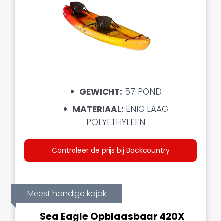
GEWICHT:
57 POND
MATERIAAL:
ENIG LAAG
POLYETHYLEEN
Controleer de prijs bij Backcountry
Meest handige kajak
Sea Eagle Opblaasbaar 420X