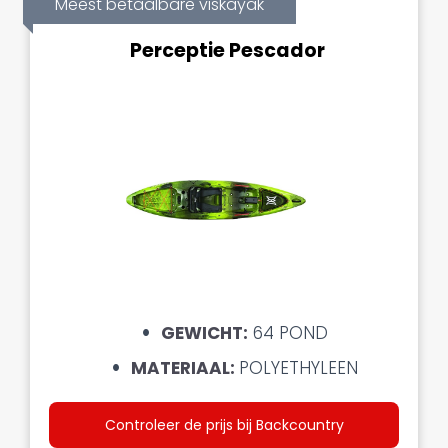
Meest betaalbare viskayak
Perceptie Pescador
GEWICHT:
64 POND
MATERIAAL:
POLYETHYLEEN
Controleer de prijs bij Backcountry