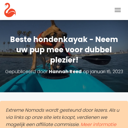
N
A
V
I
G
Beste hondenkayak - Neem
A
T
uw pup mee voor dubbel
I
plezier!
E
T
O
Gepubliceerd door
Hannah Reed
op
januari 16, 2023
G
G
L
E
Extreme Nomads wordt gesteund door lezers. Als u
via links op onze site iets koopt, verdienen we
mogelijk een affiliate commissie.
Meer informatie