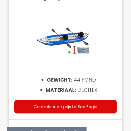
GEWICHT:
44 POND
MATERIAAL:
DECITEX
Controleer de prijs bij Sea Eagle