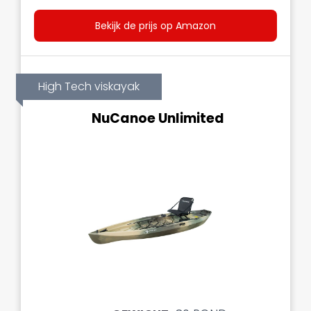
Bekijk de prijs op Amazon
High Tech viskayak
NuCanoe Unlimited