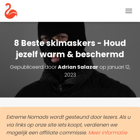
N
A
V
I
G
8 Beste skimaskers - Houd
A
T
jezelf warm & beschermd
I
E
Gepubliceerd door
Adrian Salazar
op
januari 12,
T
2023
O
G
G
L
E
Extreme Nomads wordt gesteund door lezers. Als u
via links op onze site iets koopt, verdienen we
mogelijk een affiliate commissie.
Meer informatie