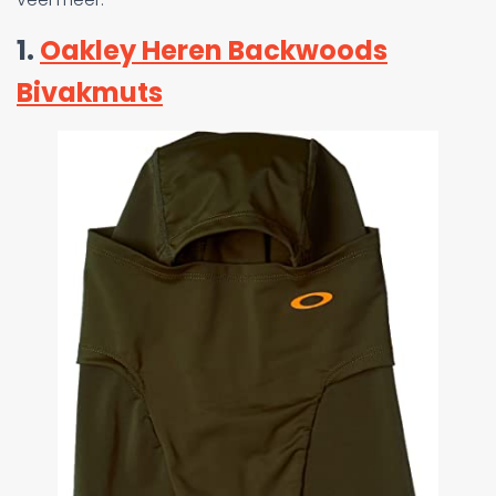
1.
Oakley Heren Backwoods
Bivakmuts