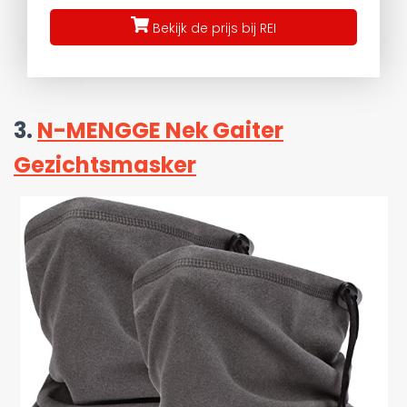
Bekijk de prijs bij REI
3.
N-MENGGE Nek Gaiter
Gezichtsmasker