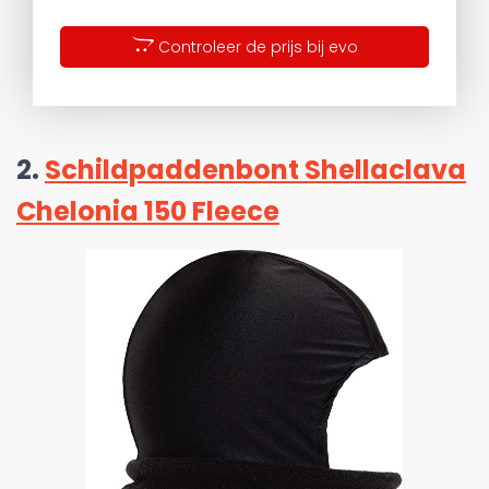
Controleer de prijs bij evo
2.
Schildpaddenbont Shellaclava
Chelonia 150 Fleece