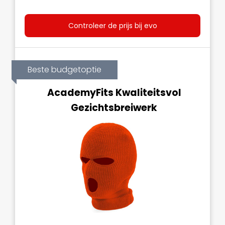
Controleer de prijs bij evo
Beste budgetoptie
AcademyFits Kwaliteitsvol
Gezichtsbreiwerk