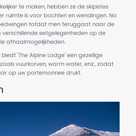
elijker te maken, hebben ze de skipistes
er ruimte is voor bochten en wendingen. Na
t bedwingen totdat men teruggaat naar de
s verschillende eetgelegenheden op de
ele afhaalmogelijkheden.
biedt 'The Alpine Lodge' een gezellige
oals vuurkorven, warm water, enz., zodat
aar op uw portemonnee drukt.
n