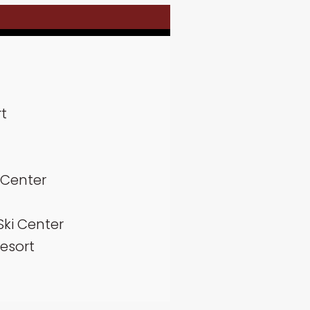
rt
 Center
Ski Center
esort