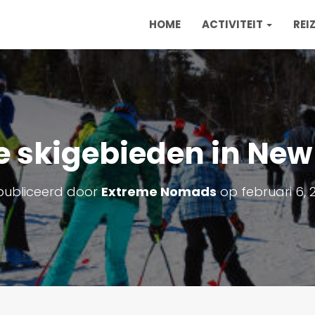
HOME
ACTIVITEIT
REI
e skigebieden in New
ubliceerd door
Extreme Nomads
op
februari 6, 