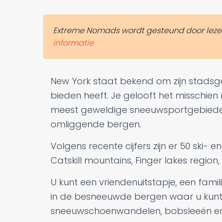
Extreme Nomads wordt gesteund door lezers. 
informatie
New York staat bekend om zijn stadsgek
bieden heeft. Je gelooft het misschien
meest geweldige sneeuwsportgebieden
omliggende bergen.
Volgens recente cijfers zijn er 50 ski
Catskill mountains, Finger lakes region
U kunt een vriendenuitstapje, een fami
in de besneeuwde bergen waar u kunt
sneeuwschoenwandelen, bobsleeën en