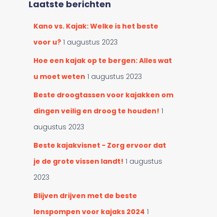
c
Laatste berichten
n
a
n
t
Kano vs. Kajak: Welke is het beste
a
e
a
voor u?
1 augustus 2023
g
r
o
:
Hoe een kajak op te bergen: Alles wat
r
u moet weten
1 augustus 2023
i
e
Beste droogtassen voor kajakken om
ë
n
dingen veilig en droog te houden!
1
augustus 2023
Beste kajakvisnet - Zorg ervoor dat
je de grote vissen landt!
1 augustus
2023
Blijven drijven met de beste
lenspompen voor kajaks 2024
1