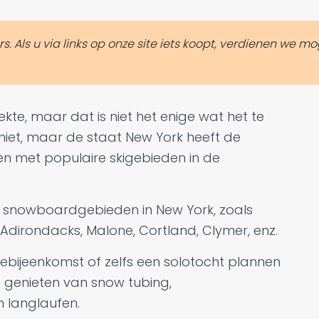
Als u via links op onze site iets koopt, verdienen we mog
te, maar dat is niet het enige wat het te
 niet, maar de staat New York heeft de
 met populaire skigebieden in de
- en snowboardgebieden in New York, zoals
, Adirondacks, Malone, Cortland, Clymer, enz.
liebijeenkomst of zelfs een solotocht plannen
 genieten van snow tubing,
 langlaufen.