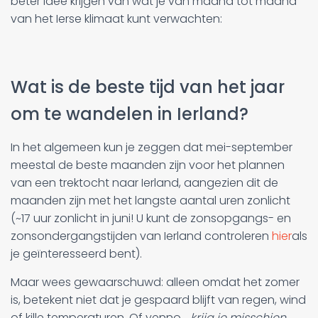
beter idee krijgen van wat je van maand tot maand
van het Ierse klimaat kunt verwachten:
Wat is de beste tijd van het jaar
om te wandelen in Ierland?
In het algemeen kun je zeggen dat mei-september
meestal de beste maanden zijn voor het plannen
van een trektocht naar Ierland, aangezien dit de
maanden zijn met het langste aantal uren zonlicht
(~17 uur zonlicht in juni! U kunt de zonsopgangs- en
zonsondergangstijden van Ierland controleren
hier
als
je geïnteresseerd bent).
Maar wees gewaarschuwd: alleen omdat het zomer
is, betekent niet dat je gespaard blijft van regen, wind
of kille temperaturen. Of yenno...
krijg je misschien