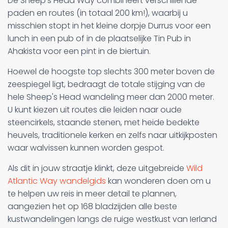
De Sheep's Head Way combineert verschillende
paden en routes (in totaal 200 km!), waarbij u
misschien stopt in het kleine dorpje Durrus voor een
lunch in een pub of in de plaatselijke Tin Pub in
Ahakista voor een pint in de biertuin.
Hoewel de hoogste top slechts 300 meter boven de
zeespiegel ligt, bedraagt de totale stijging van de
hele Sheep's Head wandeling meer dan 2000 meter.
U kunt kiezen uit routes die leiden naar oude
steencirkels, staande stenen, met heide bedekte
heuvels, traditionele kerken en zelfs naar uitkijkposten
waar walvissen kunnen worden gespot.
Als dit in jouw straatje klinkt, deze uitgebreide
Wild
Atlantic Way wandelgids
kan wonderen doen om u
te helpen uw reis in meer detail te plannen,
aangezien het op 168 bladzijden alle beste
kustwandelingen langs de ruige westkust van Ierland