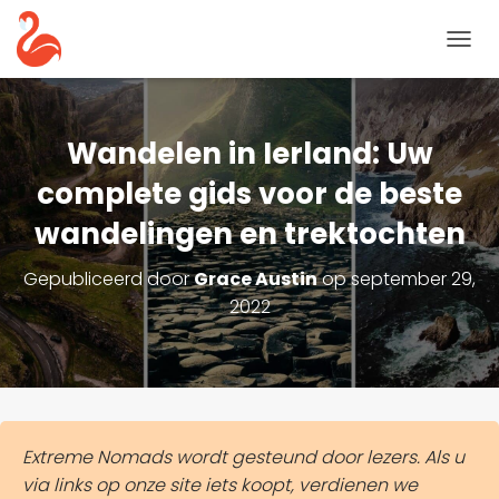
N
A
V
I
G
Wandelen in Ierland: Uw
A
T
complete gids voor de beste
I
wandelingen en trektochten
E
T
O
Gepubliceerd door
Grace Austin
op
september 29,
G
2022
G
L
E
Extreme Nomads wordt gesteund door lezers. Als u
via links op onze site iets koopt, verdienen we