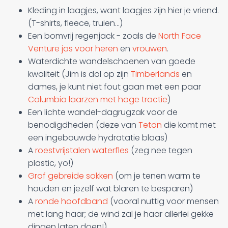
Kleding in laagjes, want laagjes zijn hier je vriend.
(T-shirts, fleece, truien...)
Een bomvrij regenjack - zoals de
North Face
Venture jas voor heren
en
vrouwen
.
Waterdichte wandelschoenen van goede
kwaliteit (Jim is dol op zijn
Timberlands
en
dames, je kunt niet fout gaan met een paar
Columbia laarzen met hoge tractie
)
Een lichte wandel-dagrugzak voor de
benodigdheden (deze van
Teton
die komt met
een ingebouwde hydratatie blaas)
A
roestvrijstalen waterfles
(zeg nee tegen
plastic, yo!)
Grof gebreide sokken
(om je tenen warm te
houden en jezelf wat blaren te besparen)
A
ronde hoofdband
(vooral nuttig voor mensen
met lang haar; de wind zal je haar allerlei gekke
dingen laten doen!)