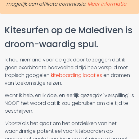
mogelijk een affiliate commissie.
Meer informatie
Kitesurfen op de Malediven is
droom-waardig spul.
Ik hou niemand voor de gek door te zeggen dat ik
geen exorbitante hoeveelheid tijd heb verspild met
tropisch googelen
kiteboarding locaties
en dromen
van toekomstige reizen.
Want ik heb, en ik doe, en eerlijk gezegd? 'Verspilling' is
NOOIT het woord dat ik zou gebruiken om die tijd te
beschrijven.
Vooral
als het gaat om het ontdekken van het
waanzinnige potentieel voor kiteboarden op
onconventionele locaties - en dat nieuws dan met