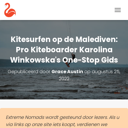
N
A
V
I
G
Kitesurfen op de Malediven:
A
T
Pro Kiteboarder Karolina
I
Winkowska's One-Stop Gids
E
T
O
Gepubliceerd door
Grace Austin
op
augustus 25,
G
2022
G
L
E
Extreme Nomads wordt gesteund door lezers. Als u
via links op onze site iets koopt, verdienen we