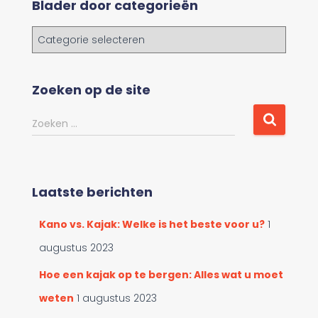
Blader door categorieën
B
l
a
d
Zoeken op de site
e
r
Z
Zoeken …
d
o
o
e
o
k
r
e
c
Laatste berichten
n
a
n
t
Kano vs. Kajak: Welke is het beste voor u?
1
a
e
a
augustus 2023
g
r
o
:
Hoe een kajak op te bergen: Alles wat u moet
r
weten
1 augustus 2023
i
e