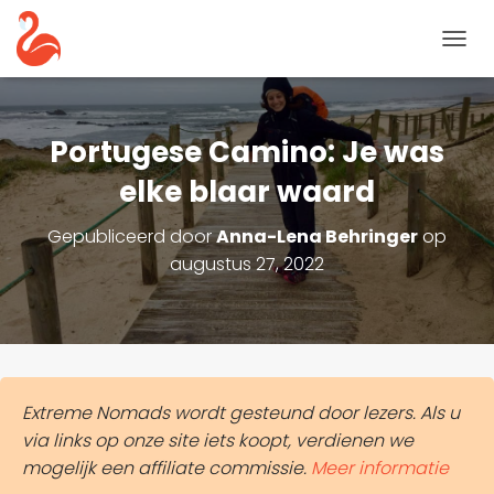
N
A
V
I
G
Portugese Camino: Je was
A
T
elke blaar waard
I
E
Gepubliceerd door
Anna-Lena Behringer
op
T
augustus 27, 2022
O
G
G
L
E
Extreme Nomads wordt gesteund door lezers. Als u
via links op onze site iets koopt, verdienen we
mogelijk een affiliate commissie.
Meer informatie