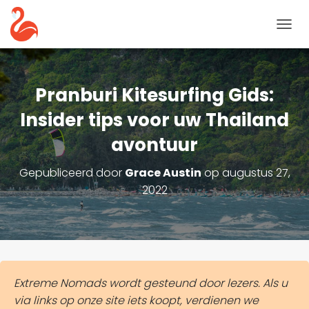
N
A
V
I
G
Pranburi Kitesurfing Gids:
A
T
Insider tips voor uw Thailand
I
avontuur
E
T
O
Gepubliceerd door
Grace Austin
op
augustus 27,
G
2022
G
L
E
Extreme Nomads wordt gesteund door lezers. Als u
via links op onze site iets koopt, verdienen we