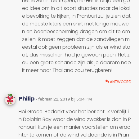
het leven in de tropen, he! Het is altijd een go
ed idee om in dit soort situaties naar de lokal
e bevolking te kijken; in Pranburi zul je zien dat
de meeste kiters een shirt met lange mouwe
n en beenbescherming dragen om dit te om
zeilen. Ik moet zeggen dat de zandvliegen m
eestal ook geen probleem zijn als er wind sta
at, dus misschien had je gewoon pech. Het z
ou een grote schande zijn als je daarom noo
it meer naar Thailand zou terugkeren!
ANTWOORD
Philip
- februari 22, 2019 bij 5:04 PM
Hoi Grace. Bedankt voor het bericht. Ik verblijf i
n Dolphin Bay waar de wind zwakker is dan in P
ranburi. Kun je een manier voorstellen om erac
hter te komen of de wind voldoende is in Pran