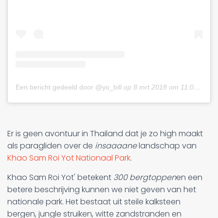
Een bericht gedeeld door @yo_bill
op
8 mrt 2018 om 11:00pm PST
Er is geen avontuur in Thailand dat je zo high maakt
als paragliden over de
insaaaane
landschap van
Khao Sam Roi Yot Nationaal Park
.
Khao Sam Roi Yot' betekent
300 bergtoppen
en een
betere beschrijving kunnen we niet geven van het
nationale park. Het bestaat uit steile kalksteen
bergen, jungle struiken, witte zandstranden en