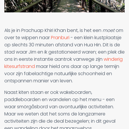
Als je in Prachuap Khiri Khan bent, is het een
moet
om
over te wippen naar
Pranburi
- een klein kustplaatsje
op slechts 30 minuten afstand van Hua Hin. Dit is de
stad waar Jim en ik gestationeerd waren; een plek die
ons in eerste instantie aantrok vanwege zijn
winderig
kitesurfstrand
maar hield ons daar op lange termijn
voor zijn fabelachtige natuurlijke schoonheid en
ontspannen manier van leven.
Naast kiten staan er ook wakeboarden,
paddleboarden en wandelen op het menu - een
waar smörgåsbord van avontuurlijke activiteiten.
Maar we weten dat het soms de langzamere
activiteiten zijn die de deal bezegelen; in dit geval
een wandeling door het mangrovebos.