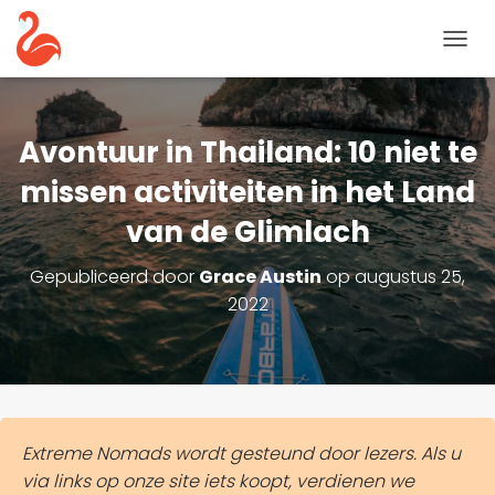
N
A
V
I
G
Avontuur in Thailand: 10 niet te
A
T
missen activiteiten in het Land
I
van de Glimlach
E
T
O
Gepubliceerd door
Grace Austin
op
augustus 25,
G
2022
G
L
E
Extreme Nomads wordt gesteund door lezers. Als u
via links op onze site iets koopt, verdienen we