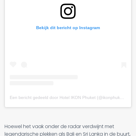
Bekijk dit bericht op Instagram
Een bericht gedeeld door Hotel IKON Phuket (@ikonphuket)
op
2
Hoewel het vaak onder de radar verdwijnt met
legendarische plekken als Bali en Sri Lanka in de buurt,