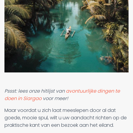
Pssst: lees onze hitlijst van
avontuurlijke dingen te
doen in Siargao
voor meer!
Maar voordat u zich laat meeslepen door al dat
goede, mooie spul, wilt u uw aandacht richten op de
praktische kant van een bezoek aan het eiland.