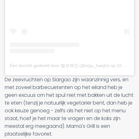
Een bericht gedeeld door 털보해진 (@soju_haejin)
op
15 Aug 2019 om 5:24am PDT
De zeevruchten op Siargao zijn waanzinnig vers, en
met zoveel barbecuetenten op het eiland heb je
geen excuus om het spul niet met bakken uit de lucht
te eten (tenzij je natuurlijk vegetariër bent, dan heb je
ook keuze genoeg - zelfs als het niet op het menu
staat, hoef je het maar te vragen en de koks zijn
meestal erg meegaand). Mama's Grill is een
plaatselijke favoriet.