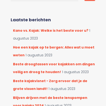
o
o
e
o
k
r
e
c
Laatste berichten
n
a
n
t
Kano vs. Kajak: Welke is het beste voor u?
1
a
e
a
augustus 2023
g
r
o
:
Hoe een kajak op te bergen: Alles wat u moet
r
weten
1 augustus 2023
i
e
Beste droogtassen voor kajakken om dingen
ë
n
veilig en droog te houden!
1 augustus 2023
Beste kajakvisnet - Zorg ervoor dat je de
grote vissen landt!
1 augustus 2023
Blijven drijven met de beste lenspompen
voor kajaks 2024
1 augustus 2023