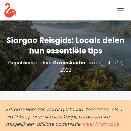
N
A
V
I
G
Siargao Reisgids: Locals delen
A
T
hun essentiële tips
I
E
Gepubliceerd door
Grace Austin
op
augustus 27,
T
2022
O
G
G
L
E
Extreme Nomads wordt gesteund door lezers. Als u
via links op onze site iets koopt, verdienen we
mogelijk een affiliate commissie.
Meer informatie