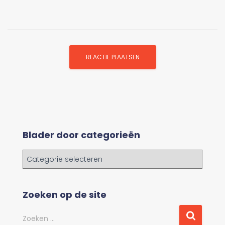
Blader door categorieën
B
l
a
d
Zoeken op de site
e
r
Z
Zoeken …
d