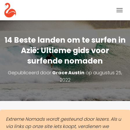
N
A
V
I
G
14 Beste landen om te surfen in
A
T
Azië: Ultieme gids voor
I
surfende nomaden
E
T
O
Gepubliceerd door
Grace Austin
op
augustus 25,
G
2022
G
L
E
Extreme Nomads wordt gesteund door lezers. Als u
via links op onze site iets koopt, verdienen we