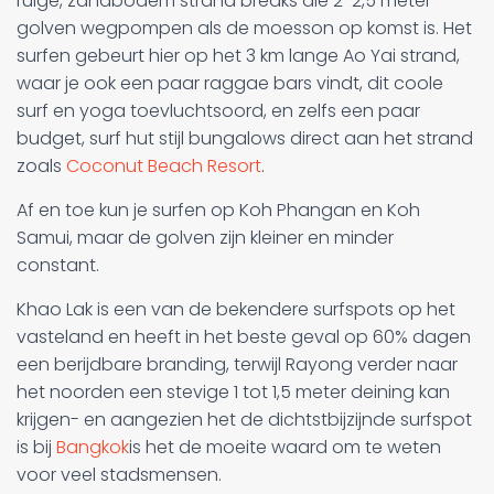
ruige, zandbodem strand breaks die 2-2,5 meter
golven wegpompen als de moesson op komst is. Het
surfen gebeurt hier op het 3 km lange Ao Yai strand,
waar je ook een paar raggae bars vindt, dit coole
surf en yoga toevluchtsoord, en zelfs een paar
budget, surf hut stijl bungalows direct aan het strand
zoals
Coconut Beach Resort
.
Af en toe kun je surfen op Koh Phangan en Koh
Samui, maar de golven zijn kleiner en minder
constant.
Khao Lak is een van de bekendere surfspots op het
vasteland en heeft in het beste geval op 60% dagen
een berijdbare branding, terwijl Rayong verder naar
het noorden een stevige 1 tot 1,5 meter deining kan
krijgen- en aangezien het de dichtstbijzijnde surfspot
is bij
Bangkok
is het de moeite waard om te weten
voor veel stadsmensen.