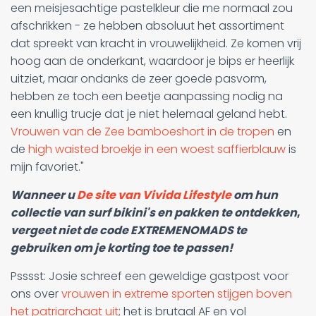
een meisjesachtige pastelkleur die me normaal zou
afschrikken - ze hebben absoluut het assortiment
dat spreekt van kracht in vrouwelijkheid. Ze komen vrij
hoog aan de onderkant, waardoor je bips er heerlijk
uitziet, maar ondanks de zeer goede pasvorm,
hebben ze toch een beetje aanpassing nodig na
een knullig trucje dat je niet helemaal geland hebt.
Vrouwen van de Zee bamboeshort in de tropen
en
de
high waisted broekje in een woest saffierblauw
is
mijn favoriet."
Wanneer u
De site van Vivida Lifestyle
om hun
collectie van surf bikini's en pakken te ontdekken
,
vergeet niet de code EXTREMENOMADS te
gebruiken om je korting toe te passen!
Psssst: Josie schreef een geweldige gastpost voor
ons over
vrouwen in extreme sporten stijgen boven
het patriarchaat uit
; het is brutaal AF en vol