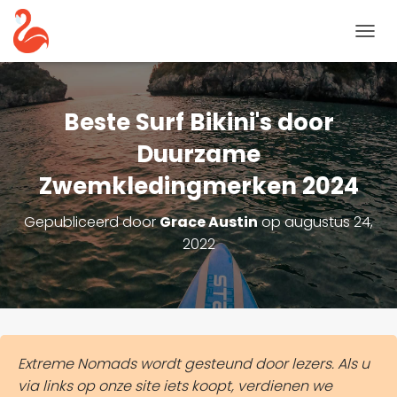
N
A
V
I
G
Beste Surf Bikini's door
A
T
Duurzame
I
Zwemkledingmerken 2024
E
T
O
Gepubliceerd door
Grace Austin
op
augustus 24,
G
2022
G
L
E
Extreme Nomads wordt gesteund door lezers. Als u
via links op onze site iets koopt, verdienen we