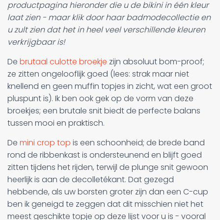
productpagina hieronder die u de bikini in één kleur
laat zien - maar klik door haar badmodecollectie en
u zult zien dat het in heel veel verschillende kleuren
verkrijgbaar is!
De
brutaal culotte broekje
zijn absoluut bom-proof;
ze zitten ongelooflijk goed (lees: strak maar niet
knellend en geen muffin topjes in zicht, wat een groot
pluspunt is). Ik ben ook gek op de vorm van deze
broekjes; een brutale snit biedt de perfecte balans
tussen mooi en praktisch.
De
mini crop top
is een schoonheid; de brede band
rond de ribbenkast is ondersteunend en blijft goed
zitten tijdens het rijden, terwijl de plunge snit gewoon
heerlijk is aan de decolletékant. Dat gezegd
hebbende, als uw borsten groter zijn dan een C-cup
ben ik geneigd te zeggen dat dit misschien niet het
meest geschikte topje op deze lijst voor u is - vooral