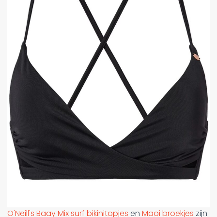
O'Neill's Baay Mix surf bikinitopjes
en
Maoi broekjes
zijn